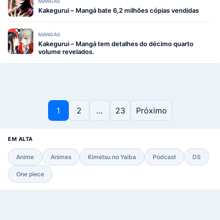
MANGÁS
Kakegurui – Mangá bate 6,2 milhões cópias vendidas
MANGÁS
Kakegurui – Mangá tem detalhes do décimo quarto
volume revelados.
Paginação de posts
1
2
…
23
Próximo
EM ALTA
Anime
Animes
Kimetsu no Yaiba
Podcast
DS
One piece