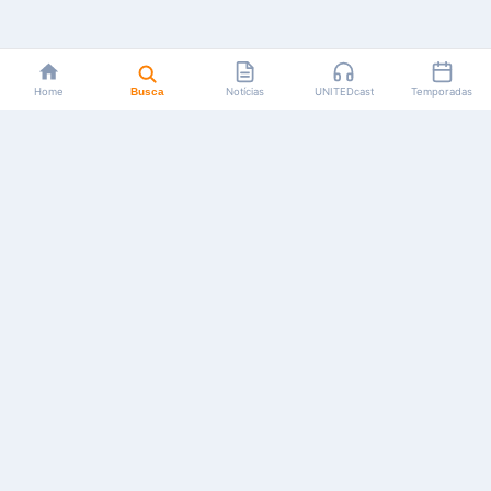
Home
Busca
Notícias
UNITEDcast
Temporadas
Notícias, reviews, guias e podcasts sobre o universo dos
animes!
Feito por fãs, para fãs.
NAVEGAÇÃO
CATEGORIAS
MAIS
Início
Animes
Sobre Nós