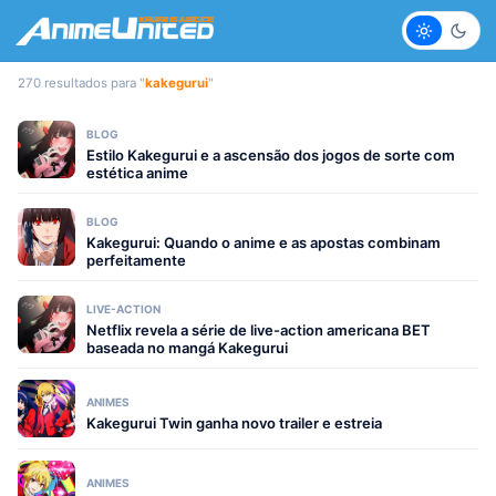
Claro
Escur
270 resultados para "
kakegurui
"
BLOG
Estilo Kakegurui e a ascensão dos jogos de sorte com
estética anime
BLOG
Kakegurui: Quando o anime e as apostas combinam
perfeitamente
LIVE-ACTION
Netflix revela a série de live-action americana BET
baseada no mangá Kakegurui
ANIMES
Kakegurui Twin ganha novo trailer e estreia
ANIMES