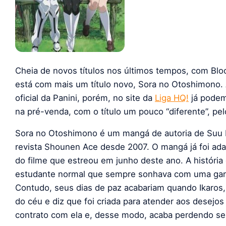
Cheia de novos títulos nos últimos tempos, com Bloo
está com mais um título novo, Sora no Otoshimono. 
oficial da Panini, porém, no site da
Liga HQ!
já podem
na pré-venda, com o título um pouco “diferente”, pe
Sora no Otoshimono é um mangá de autoria de Suu M
revista Shounen Ace desde 2007. O mangá já foi ad
do filme que estreou em junho deste ano. A história
estudante normal que sempre sonhava com uma garot
Contudo, seus dias de paz acabariam quando Ikaros, 
do céu e diz que foi criada para atender aos desejo
contrato com ela e, desse modo, acaba perdendo seu