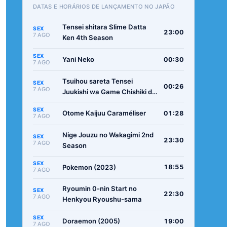
DATAS E HORÁRIOS DE LANÇAMENTO NO JAPÃO
Tensei shitara Slime Datta
SEX
23:00
7 AGO
Ken 4th Season
SEX
Yani Neko
00:30
7 AGO
Tsuihou sareta Tensei
SEX
00:26
7 AGO
Juukishi wa Game Chishiki de
Musou suru
SEX
Otome Kaijuu Caraméliser
01:28
7 AGO
Nige Jouzu no Wakagimi 2nd
SEX
23:30
7 AGO
Season
SEX
Pokemon (2023)
18:55
7 AGO
Ryoumin 0-nin Start no
SEX
22:30
7 AGO
Henkyou Ryoushu-sama
SEX
Doraemon (2005)
19:00
7 AGO