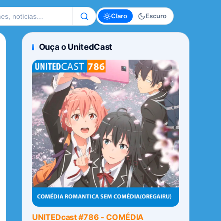
te
Claro
Escuro
Ouça o UnitedCast
UNITEDcast #786 - COMÉDIA