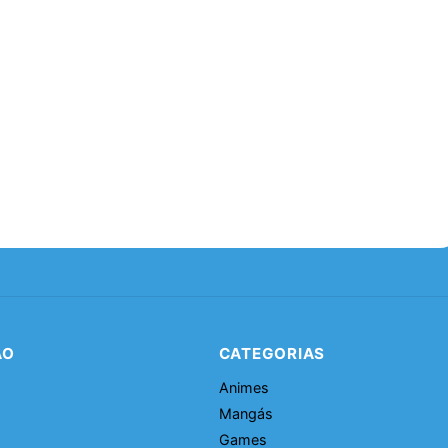
ÃO
CATEGORIAS
Animes
Mangás
Games