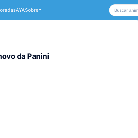
Buscar no si
oradas
AYA
Sobre
novo da Panini