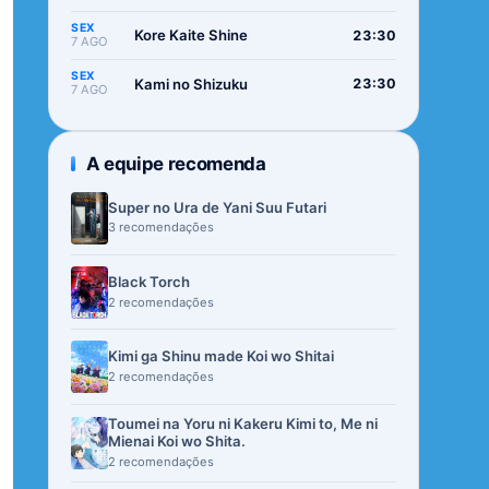
SEX
Kore Kaite Shine
23:30
7 AGO
SEX
Kami no Shizuku
23:30
7 AGO
A equipe recomenda
Super no Ura de Yani Suu Futari
3 recomendações
Black Torch
2 recomendações
Kimi ga Shinu made Koi wo Shitai
2 recomendações
Toumei na Yoru ni Kakeru Kimi to, Me ni
Mienai Koi wo Shita.
2 recomendações