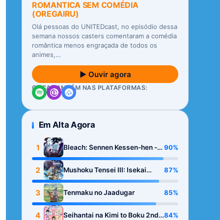
ROMANTICA SEM COMÉDIA
(OREGAIRU)
Olá pessoas do UNITEDcast, no episódio dessa
semana nossos casters comentaram a comédia
romântica menos engraçada de todos os
animes,…
▶ Ouvir agora
OUÇA TAMBÉM NAS PLATAFORMAS:
Em Alta Agora
1
90%
Bleach: Sennen Kessen-hen -
Kashin-tan
2
87%
Mushoku Tensei III: Isekai
Ittara Honki Dasu
3
85%
Tenmaku no Jaadugar
4
84%
Seihantai na Kimi to Boku 2nd