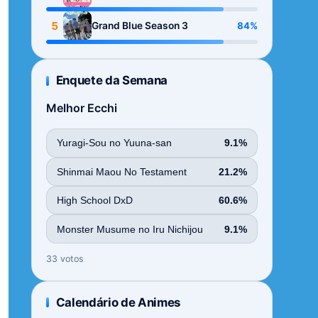
Season
5
84%
Grand Blue Season 3
Enquete da Semana
Melhor Ecchi
Yuragi-Sou no Yuuna-san
9.1%
Shinmai Maou No Testament
21.2%
High School DxD
60.6%
Monster Musume no Iru Nichijou
9.1%
33 votos
Calendário de Animes