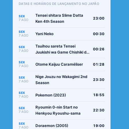
DATAS E HORÁRIOS DE LANÇAMENTO NO JAPÃO
Tensei shitara Slime Datta
SEX
23:00
7 AGO
Ken 4th Season
SEX
Yani Neko
00:30
7 AGO
Tsuihou sareta Tensei
SEX
00:26
7 AGO
Juukishi wa Game Chishiki de
Musou suru
SEX
Otome Kaijuu Caraméliser
01:28
7 AGO
Nige Jouzu no Wakagimi 2nd
SEX
23:30
7 AGO
Season
SEX
Pokemon (2023)
18:55
7 AGO
Ryoumin 0-nin Start no
SEX
22:30
7 AGO
Henkyou Ryoushu-sama
SEX
Doraemon (2005)
19:00
7 AGO