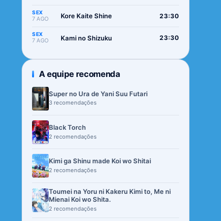
SEX
Kore Kaite Shine
23:30
7 AGO
SEX
Kami no Shizuku
23:30
7 AGO
A equipe recomenda
Super no Ura de Yani Suu Futari
3 recomendações
Black Torch
2 recomendações
Kimi ga Shinu made Koi wo Shitai
2 recomendações
Toumei na Yoru ni Kakeru Kimi to, Me ni
Mienai Koi wo Shita.
2 recomendações