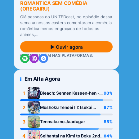
ROMANTICA SEM COMÉDIA
(OREGAIRU)
Olá pessoas do UNITEDcast, no episódio dessa
semana nossos casters comentaram a comédia
romântica menos engraçada de todos os
animes,…
▶ Ouvir agora
OUÇA TAMBÉM NAS PLATAFORMAS:
Em Alta Agora
1
90%
Bleach: Sennen Kessen-hen -
Kashin-tan
2
87%
Mushoku Tensei III: Isekai
Ittara Honki Dasu
3
85%
Tenmaku no Jaadugar
4
84%
Seihantai na Kimi to Boku 2nd