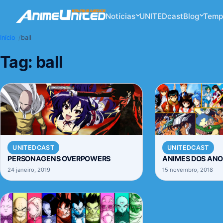
Notícias
UNITEDcast
Blog
Temp
Início
ball
Tag:
ball
UNITEDCAST
UNITEDCAST
PERSONAGENS OVERPOWERS
ANIMES DOS ANO
24 janeiro, 2019
15 novembro, 2018