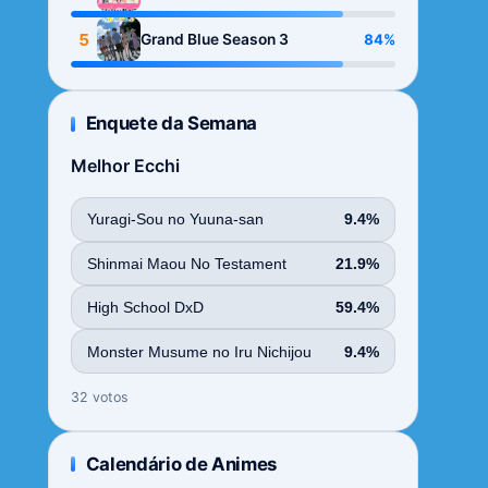
Season
5
84%
Grand Blue Season 3
Enquete da Semana
Melhor Ecchi
Yuragi-Sou no Yuuna-san
9.4%
Shinmai Maou No Testament
21.9%
High School DxD
59.4%
Monster Musume no Iru Nichijou
9.4%
32 votos
Calendário de Animes