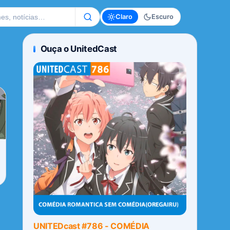
te
Claro
Escuro
Ouça o UnitedCast
UNITEDcast #786 - COMÉDIA