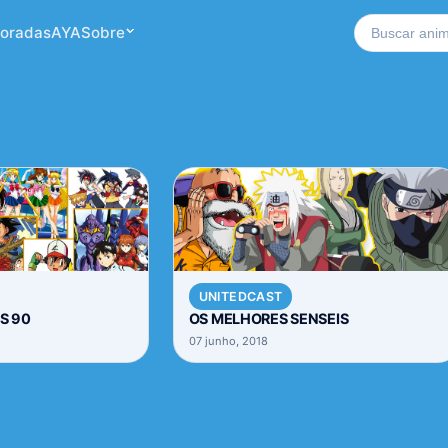
Buscar no si
oradas
AYA
Sobre
UNITEDCAST
S 90
OS MELHORES SENSEIS
07 junho, 2018