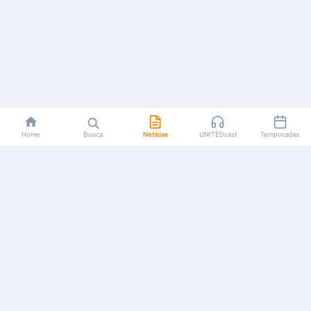
Home
Busca
Notícias
UNITEDcast
Temporadas
Notícias, reviews, guias e podcasts sobre o universo dos
animes!
Feito por fãs, para fãs.