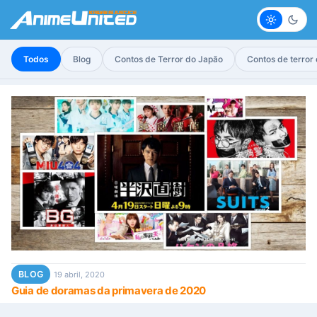
Claro
Escur
Todos
Blog
Contos de Terror do Japão
Contos de terror
BLOG
19 abril, 2020
Guia de doramas da primavera de 2020