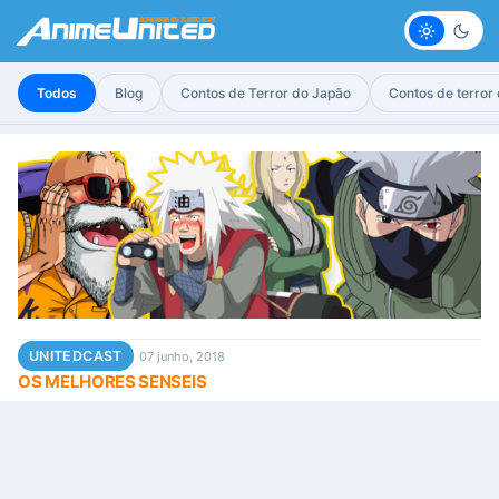
Claro
Escur
Todos
Blog
Contos de Terror do Japão
Contos de terror
UNITEDCAST
07 junho, 2018
OS MELHORES SENSEIS