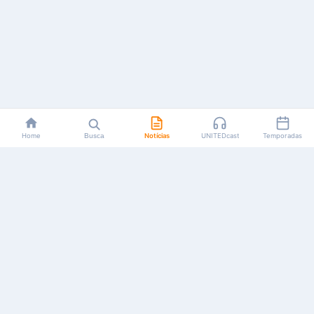
Home
Busca
Notícias
UNITEDcast
Temporadas
Notícias, reviews, guias e podcasts sobre o universo dos
animes!
Feito por fãs, para fãs.