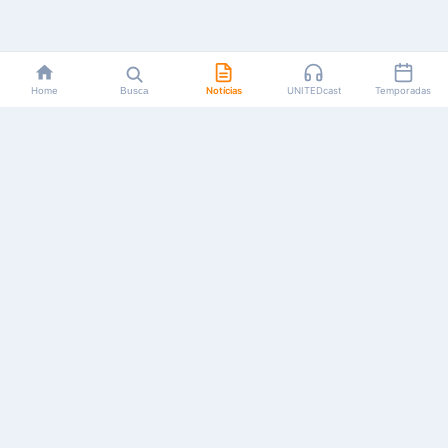
Home
Busca
Notícias
UNITEDcast
Temporadas
Notícias, reviews, guias e podcasts sobre o universo dos
animes!
Feito por fãs, para fãs.
NAVEGAÇÃO
CATEGORIAS
MAIS
Início
Animes
Sobre Nós