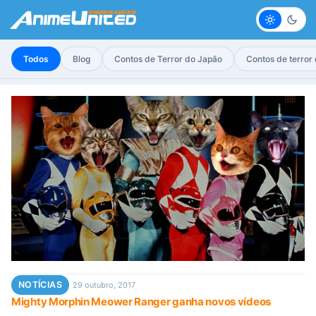
Claro
Escur
Todos
Blog
Contos de Terror do Japão
Contos de terror
NOTÍCIAS
29 outubro, 2017
Mighty Morphin Meower Ranger ganha novos vídeos