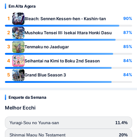
Em Alta Agora
1
90%
Bleach: Sennen Kessen-hen - Kashin-tan
2
87%
Mushoku Tensei III: Isekai Ittara Honki Dasu
3
85%
Tenmaku no Jaadugar
4
84%
Seihantai na Kimi to Boku 2nd Season
5
84%
Grand Blue Season 3
Enquete da Semana
Melhor Ecchi
Yuragi-Sou no Yuuna-san
11.4%
Shinmai Maou No Testament
20%