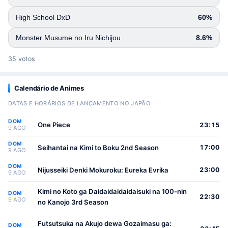
High School DxD
60%
Monster Musume no Iru Nichijou
8.6%
35 votos
Calendário de Animes
DATAS E HORÁRIOS DE LANÇAMENTO NO JAPÃO
DOM
One Piece
23:15
9 AGO
DOM
Seihantai na Kimi to Boku 2nd Season
17:00
9 AGO
DOM
Nijusseiki Denki Mokuroku: Eureka Evrika
23:00
9 AGO
Kimi no Koto ga Daidaidaidaidaisuki na 100-nin
DOM
22:30
9 AGO
no Kanojo 3rd Season
Futsutsuka na Akujo dewa Gozaimasu ga:
DOM