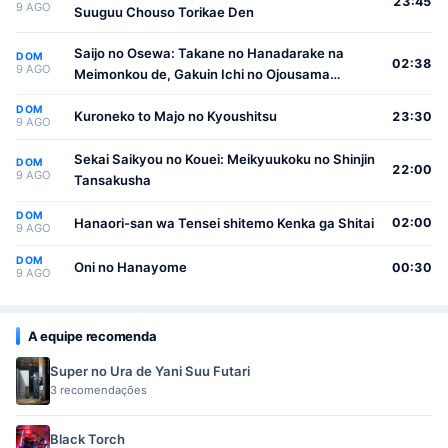
23:45
9 AGO
Suuguu Chouso Torikae Den
Saijo no Osewa: Takane no Hanadarake na
DOM
02:38
9 AGO
Meimonkou de, Gakuin Ichi no Ojousama
(Seikatsu Nouryoku Kaimu) wo Kagenagara
DOM
Osewa suru Koto ni Narimashita
Kuroneko to Majo no Kyoushitsu
23:30
9 AGO
Sekai Saikyou no Kouei: Meikyuukoku no Shinjin
DOM
22:00
9 AGO
Tansakusha
DOM
Hanaori-san wa Tensei shitemo Kenka ga Shitai
02:00
9 AGO
DOM
Oni no Hanayome
00:30
9 AGO
A equipe recomenda
Super no Ura de Yani Suu Futari
3 recomendações
Black Torch