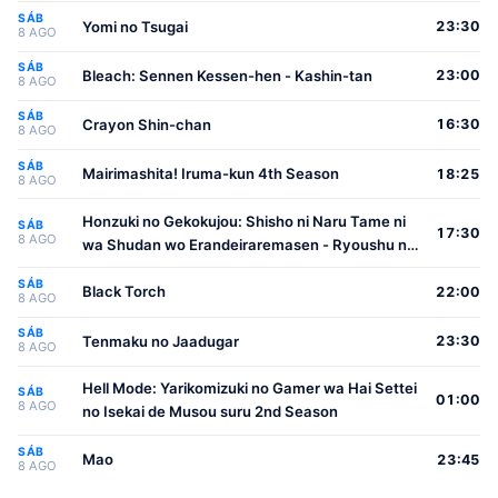
SÁB
Yomi no Tsugai
23:30
8 AGO
SÁB
Bleach: Sennen Kessen-hen - Kashin-tan
23:00
8 AGO
SÁB
Crayon Shin-chan
16:30
8 AGO
SÁB
Mairimashita! Iruma-kun 4th Season
18:25
8 AGO
Honzuki no Gekokujou: Shisho ni Naru Tame ni
SÁB
17:30
8 AGO
wa Shudan wo Erandeiraremasen - Ryoushu no
Youjo
SÁB
Black Torch
22:00
8 AGO
SÁB
Tenmaku no Jaadugar
23:30
8 AGO
Hell Mode: Yarikomizuki no Gamer wa Hai Settei
SÁB
01:00
8 AGO
no Isekai de Musou suru 2nd Season
SÁB
Mao
23:45
8 AGO