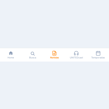
Home
Busca
Notícias
UNITEDcast
Temporadas
Notícias, reviews, guias e podcasts sobre o universo dos
animes!