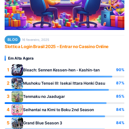
BLOG
16 fevereiro, 2025
Slottica Login Brasil 2025 – Entrar no Cassino Online
Em Alta Agora
1
90%
Bleach: Sennen Kessen-hen - Kashin-tan
2
87%
Mushoku Tensei III: Isekai Ittara Honki Dasu
3
85%
Tenmaku no Jaadugar
4
84%
Seihantai na Kimi to Boku 2nd Season
5
84%
Grand Blue Season 3