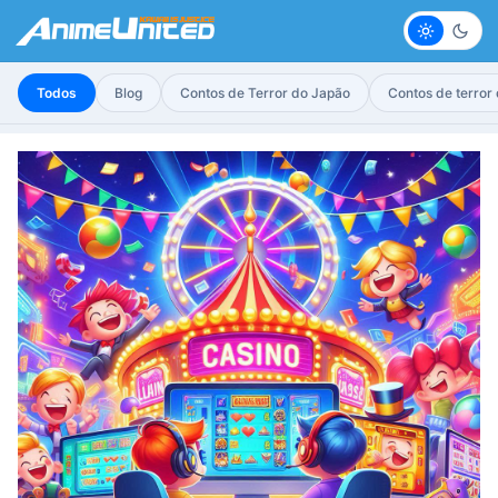
Claro
Escur
Todos
Blog
Contos de Terror do Japão
Contos de terror