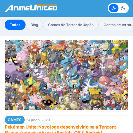
Claro
Escur
Todos
Blog
Contos de Terror do Japão
Contos de terror
GAMES
24 junho, 2020
Pokémon Unite: Novo jogo desenvolvido pela Tencent
Games é anunciado para Switch, iOS & Android.