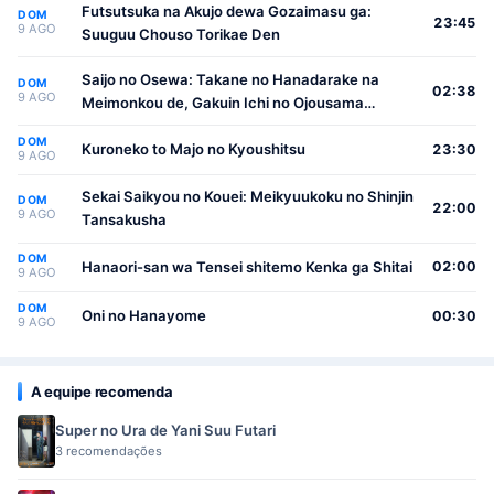
Futsutsuka na Akujo dewa Gozaimasu ga:
DOM
23:45
9 AGO
Suuguu Chouso Torikae Den
Saijo no Osewa: Takane no Hanadarake na
DOM
02:38
9 AGO
Meimonkou de, Gakuin Ichi no Ojousama
(Seikatsu Nouryoku Kaimu) wo Kagenagara
DOM
Osewa suru Koto ni Narimashita
Kuroneko to Majo no Kyoushitsu
23:30
9 AGO
Sekai Saikyou no Kouei: Meikyuukoku no Shinjin
DOM
22:00
9 AGO
Tansakusha
DOM
Hanaori-san wa Tensei shitemo Kenka ga Shitai
02:00
9 AGO
DOM
Oni no Hanayome
00:30
9 AGO
A equipe recomenda
Super no Ura de Yani Suu Futari
3 recomendações