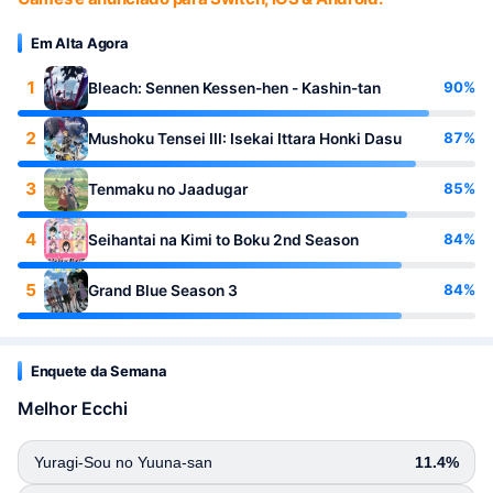
Em Alta Agora
1
90%
Bleach: Sennen Kessen-hen - Kashin-tan
2
87%
Mushoku Tensei III: Isekai Ittara Honki Dasu
3
85%
Tenmaku no Jaadugar
4
84%
Seihantai na Kimi to Boku 2nd Season
5
84%
Grand Blue Season 3
Enquete da Semana
Melhor Ecchi
Yuragi-Sou no Yuuna-san
11.4%