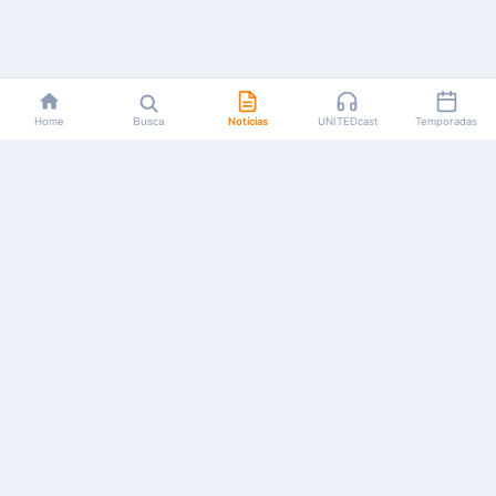
Home
Busca
Notícias
UNITEDcast
Temporadas
Notícias, reviews, guias e podcasts sobre o universo dos
animes!
Feito por fãs, para fãs.
NAVEGAÇÃO
CATEGORIAS
MAIS