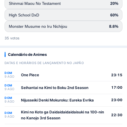
Shinmai Maou No Testament
20%
High School DxD
60%
Monster Musume no Iru Nichijou
8.6%
35 votos
Calendário de Animes
DATAS E HORÁRIOS DE LANÇAMENTO NO JAPÃO
DOM
One Piece
23:15
9 AGO
DOM
Seihantai na Kimi to Boku 2nd Season
17:00
9 AGO
DOM
Nijusseiki Denki Mokuroku: Eureka Evrika
23:00
9 AGO
Kimi no Koto ga Daidaidaidaidaisuki na 100-nin
DOM
22:30
9 AGO
no Kanojo 3rd Season