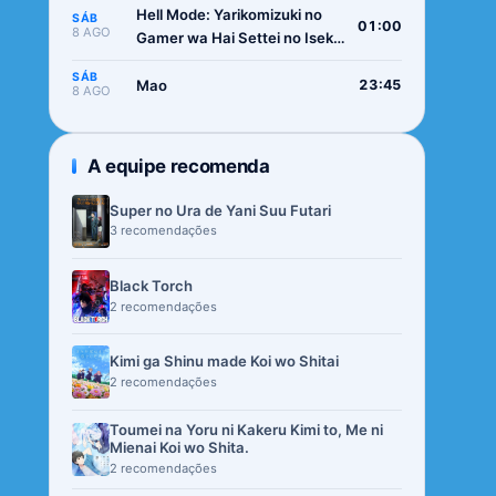
Hell Mode: Yarikomizuki no
SÁB
01:00
8 AGO
Gamer wa Hai Settei no Isekai
de Musou suru 2nd Season
SÁB
Mao
23:45
8 AGO
A equipe recomenda
Super no Ura de Yani Suu Futari
3 recomendações
Black Torch
2 recomendações
Kimi ga Shinu made Koi wo Shitai
2 recomendações
Toumei na Yoru ni Kakeru Kimi to, Me ni
Mienai Koi wo Shita.
2 recomendações