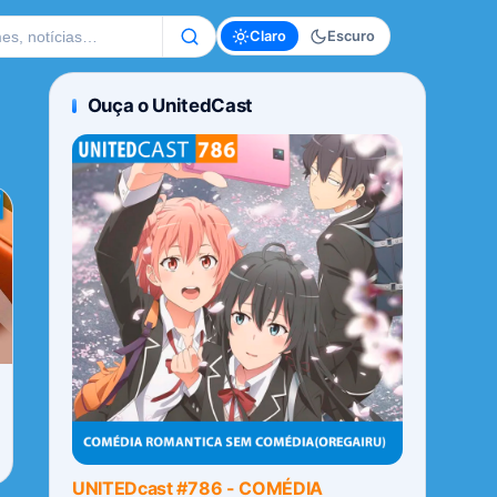
te
Claro
Escuro
Ouça o UnitedCast
UNITEDcast #786 - COMÉDIA