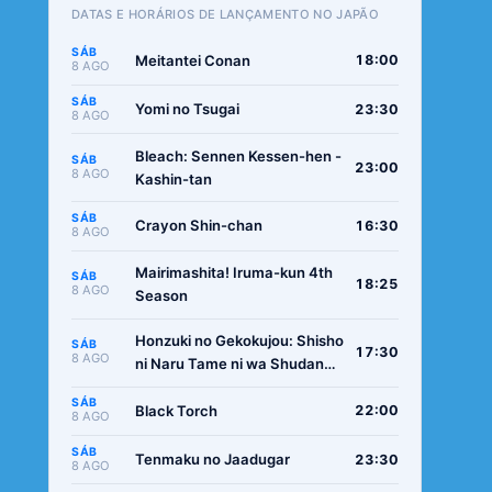
DATAS E HORÁRIOS DE LANÇAMENTO NO JAPÃO
SÁB
Meitantei Conan
18:00
8 AGO
SÁB
Yomi no Tsugai
23:30
8 AGO
Bleach: Sennen Kessen-hen -
SÁB
23:00
8 AGO
Kashin-tan
SÁB
Crayon Shin-chan
16:30
8 AGO
Mairimashita! Iruma-kun 4th
SÁB
18:25
8 AGO
Season
Honzuki no Gekokujou: Shisho
SÁB
17:30
8 AGO
ni Naru Tame ni wa Shudan
wo Erandeiraremasen -
SÁB
Ryoushu no Youjo
Black Torch
22:00
8 AGO
SÁB
Tenmaku no Jaadugar
23:30
8 AGO