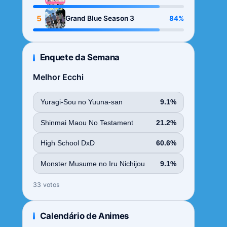
Season
5
84%
Grand Blue Season 3
Enquete da Semana
Melhor Ecchi
Yuragi-Sou no Yuuna-san
9.1%
Shinmai Maou No Testament
21.2%
High School DxD
60.6%
Monster Musume no Iru Nichijou
9.1%
33 votos
Calendário de Animes