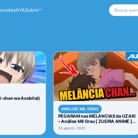
Buscar no si
oradas
AYA
Sobre
i-chan wa Asobitai)
ANALISE MIL GRAU
PEGARAM nas MELANCIAS da UZAKI
– Análise Mil Grau [ ZUEIRA ANIME ]
Uzaki-chan wa Asobitai
24 agosto, 2020