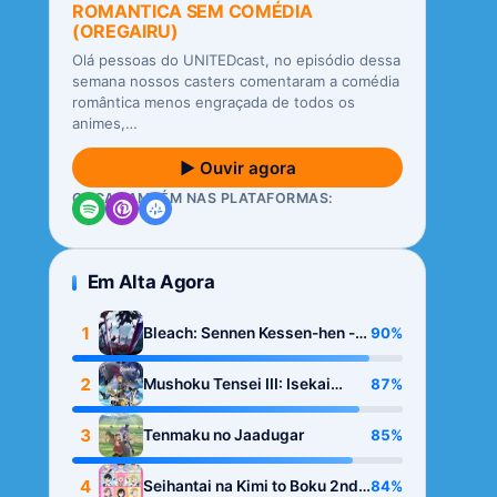
ROMANTICA SEM COMÉDIA
(OREGAIRU)
Olá pessoas do UNITEDcast, no episódio dessa
semana nossos casters comentaram a comédia
romântica menos engraçada de todos os
animes,…
▶ Ouvir agora
OUÇA TAMBÉM NAS PLATAFORMAS:
Em Alta Agora
1
90%
Bleach: Sennen Kessen-hen -
Kashin-tan
2
87%
Mushoku Tensei III: Isekai
Ittara Honki Dasu
3
85%
Tenmaku no Jaadugar
4
84%
Seihantai na Kimi to Boku 2nd