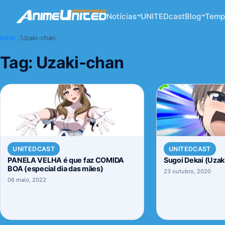
Notícias
UNITEDcast
Blog
Temp
Início
Uzaki-chan
Tag:
Uzaki-chan
UNITEDCAST
UNITEDCAST
PANELA VELHA é que faz COMIDA
Sugoi Dekai (Uzak
BOA (especial dia das mães)
23 outubro, 2020
06 maio, 2022