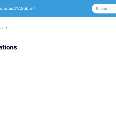
Buscar no si
oradas
AYA
Sobre
tions
ations