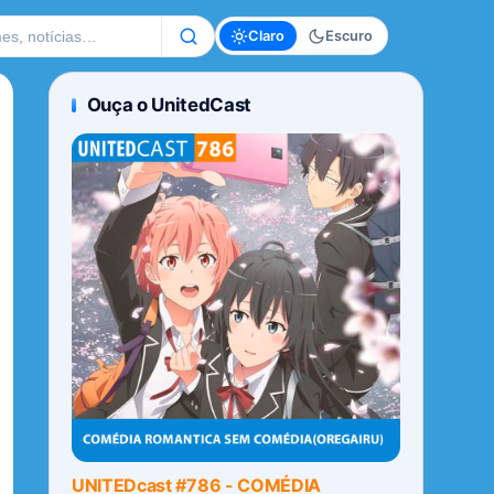
te
Claro
Escuro
Ouça o UnitedCast
UNITEDcast #786 - COMÉDIA