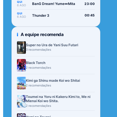
QUI
BanG Dream! Yume∞Mita
23:00
6 AGO
QUI
Thunder 3
00:45
6 AGO
A equipe recomenda
Super no Ura de Yani Suu Futari
3 recomendações
Black Torch
2 recomendações
Kimi ga Shinu made Koi wo Shitai
2 recomendações
Toumei na Yoru ni Kakeru Kimi to, Me ni
Mienai Koi wo Shita.
2 recomendações