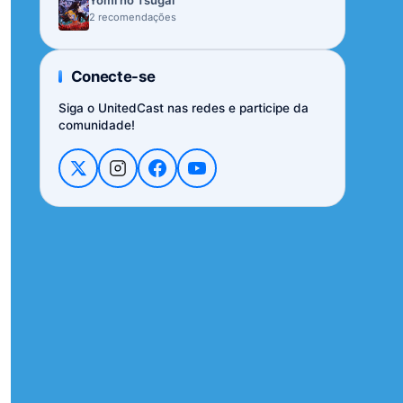
Yomi no Tsugai
2 recomendações
Conecte-se
Siga o UnitedCast nas redes e participe da
comunidade!