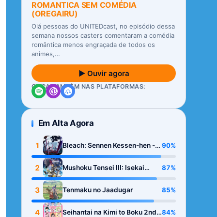
ROMANTICA SEM COMÉDIA
(OREGAIRU)
Olá pessoas do UNITEDcast, no episódio dessa
semana nossos casters comentaram a comédia
romântica menos engraçada de todos os
animes,…
▶ Ouvir agora
OUÇA TAMBÉM NAS PLATAFORMAS:
Em Alta Agora
1
90%
Bleach: Sennen Kessen-hen -
Kashin-tan
2
87%
Mushoku Tensei III: Isekai
Ittara Honki Dasu
3
85%
Tenmaku no Jaadugar
4
84%
Seihantai na Kimi to Boku 2nd