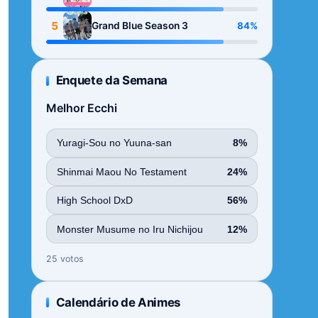
Season
5
84%
Grand Blue Season 3
Enquete da Semana
Melhor Ecchi
Yuragi-Sou no Yuuna-san
8%
Shinmai Maou No Testament
24%
High School DxD
56%
Monster Musume no Iru Nichijou
12%
25 votos
Calendário de Animes