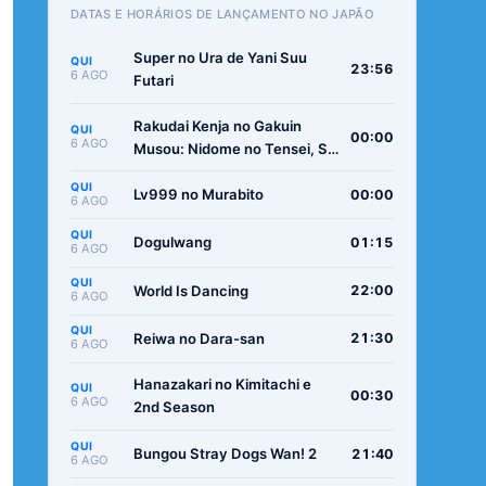
DATAS E HORÁRIOS DE LANÇAMENTO NO JAPÃO
Super no Ura de Yani Suu
QUI
23:56
6 AGO
Futari
Rakudai Kenja no Gakuin
QUI
00:00
6 AGO
Musou: Nidome no Tensei, S-
Rank Cheat Majutsushi
QUI
Boukenroku
Lv999 no Murabito
00:00
6 AGO
QUI
Dogulwang
01:15
6 AGO
QUI
World Is Dancing
22:00
6 AGO
QUI
Reiwa no Dara-san
21:30
6 AGO
Hanazakari no Kimitachi e
QUI
00:30
6 AGO
2nd Season
QUI
Bungou Stray Dogs Wan! 2
21:40
6 AGO