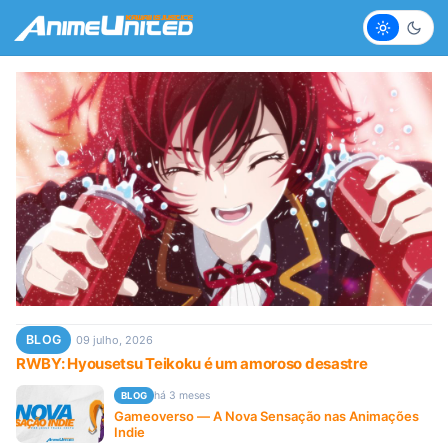
Claro
Escur
BLOG
09 julho, 2026
RWBY: Hyousetsu Teikoku é um amoroso desastre
há 3 meses
BLOG
Gameoverso — A Nova Sensação nas Animações
Indie