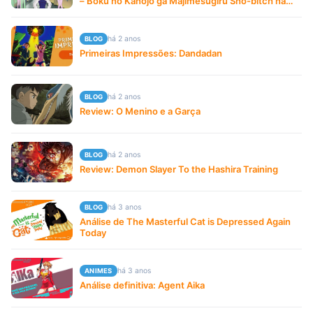
– Boku no Kanojo ga Majimesugiru Sho-bitch na
Ken
há 2 anos
BLOG
Primeiras Impressões: Dandadan
há 2 anos
BLOG
Review: O Menino e a Garça
há 2 anos
BLOG
Review: Demon Slayer To the Hashira Training
há 3 anos
BLOG
Análise de The Masterful Cat is Depressed Again
Today
há 3 anos
ANIMES
Análise definitiva: Agent Aika