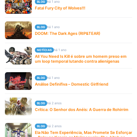
há 1 ano
BLOG
Fatal Fury City of Wolves!!!
há 1 ano
BLOG
DOOM: The Dark Ages (RIP&TEAR)
há 1 ano
NOTÍCIAS
All You Need Is Kill é sobre um homem preso em
um loop temporal lutando contra alienígenas
há 1 ano
BLOG
Análise Definifiva – Domestic Girlfriend
há 2 anos
BLOG
Crítica: O Senhor dos Anéis: A Guerra de Rohirrim
há 2 anos
BLOG
Ela Não Tem Experiência, Mas Promete Se Esforçar