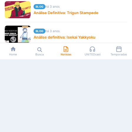
há 3 anos
BLOG
Análise Definitiva: Trigun Stampede
há 3 anos
BLOG
Análise definitiva: Isekai Yakkyoku
Home
Busca
Notícias
UNITEDcast
Temporadas
há 3 anos
BLOG
Crítica: Suzume no Tojimari
há 3 anos
BLOG
Primeiras Impressões: Kimi wa Houkago Insomnia
há 3 anos
BLOG
Análise Definitiva: Tomo-Chan is a Girl
há 3 anos
BLOG