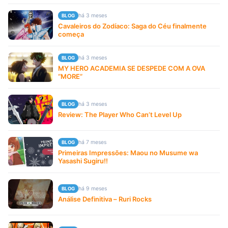
há 3 meses
BLOG
Cavaleiros do Zodíaco: Saga do Céu finalmente
começa
há 3 meses
BLOG
MY HERO ACADEMIA SE DESPEDE COM A OVA
“MORE”
há 3 meses
BLOG
Review: The Player Who Can’t Level Up
há 7 meses
BLOG
Primeiras Impressões: Maou no Musume wa
Yasashi Sugiru!!
há 9 meses
BLOG
Análise Definitiva – Ruri Rocks