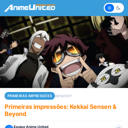
Claro
Escur
PRIMEIRAS IMPRESSÕES
08/10/2017
Primeiras impressões: Kekkai Sensen &
Beyond
Equipe Anime United