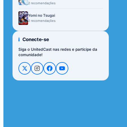
2 recomendações
Yomi no Tsugai
2 recomendações
Conecte-se
Siga o UnitedCast nas redes e participe da
comunidade!