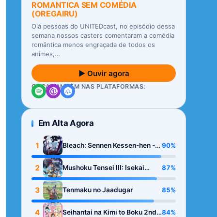
ROMANTICA SEM COMÉDIA
(OREGAIRU)
Olá pessoas do UNITEDcast, no episódio dessa
semana nossos casters comentaram a comédia
romântica menos engraçada de todos os
animes,…
▶ Ouvir agora
OUÇA TAMBÉM NAS PLATAFORMAS:
Em Alta Agora
1
90%
Bleach: Sennen Kessen-hen -
Kashin-tan
2
87%
Mushoku Tensei III: Isekai
Ittara Honki Dasu
3
85%
Tenmaku no Jaadugar
4
84%
Seihantai na Kimi to Boku 2nd