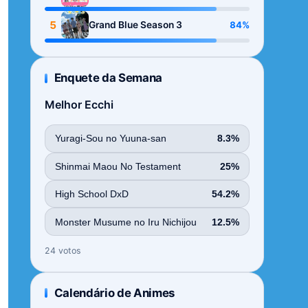
Season
5
84%
Grand Blue Season 3
Enquete da Semana
Melhor Ecchi
Yuragi-Sou no Yuuna-san
8.3%
Shinmai Maou No Testament
25%
High School DxD
54.2%
Monster Musume no Iru Nichijou
12.5%
24 votos
Calendário de Animes