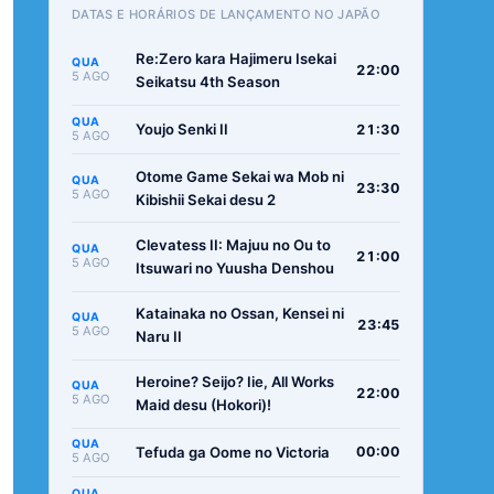
DATAS E HORÁRIOS DE LANÇAMENTO NO JAPÃO
Re:Zero kara Hajimeru Isekai
QUA
22:00
5 AGO
Seikatsu 4th Season
QUA
Youjo Senki II
21:30
5 AGO
Otome Game Sekai wa Mob ni
QUA
23:30
5 AGO
Kibishii Sekai desu 2
Clevatess II: Majuu no Ou to
QUA
21:00
5 AGO
Itsuwari no Yuusha Denshou
Katainaka no Ossan, Kensei ni
QUA
23:45
5 AGO
Naru II
Heroine? Seijo? Iie, All Works
QUA
22:00
5 AGO
Maid desu (Hokori)!
QUA
Tefuda ga Oome no Victoria
00:00
5 AGO
QUA