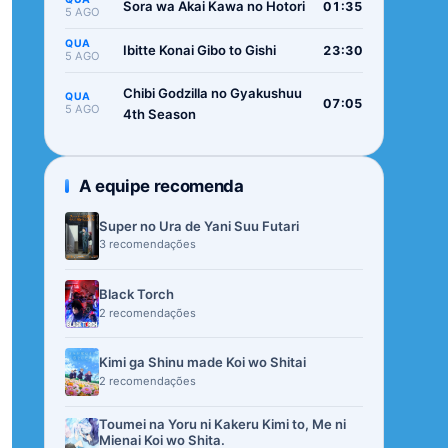
Sora wa Akai Kawa no Hotori
01:35
5 AGO
QUA
Ibitte Konai Gibo to Gishi
23:30
5 AGO
Chibi Godzilla no Gyakushuu
QUA
07:05
5 AGO
4th Season
A equipe recomenda
Super no Ura de Yani Suu Futari
3 recomendações
Black Torch
2 recomendações
Kimi ga Shinu made Koi wo Shitai
2 recomendações
Toumei na Yoru ni Kakeru Kimi to, Me ni
Mienai Koi wo Shita.