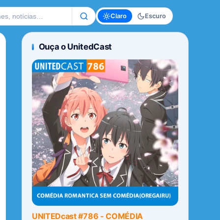
te
Claro
Escuro
Ouça o UnitedCast
UNITEDcast #786 - COMÉDIA