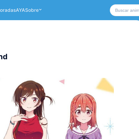
Buscar no si
oradas
AYA
Sobre
end