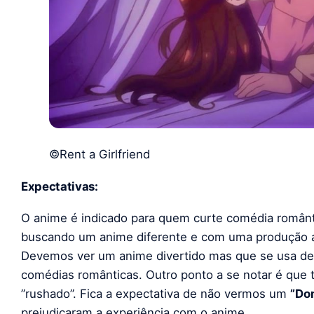
©Rent a Girlfriend
Expectativas:
O anime é indicado para quem curte comédia român
buscando um anime diferente e com uma produção a
Devemos ver um anime divertido mas que se usa de f
comédias românticas. Outro ponto a se notar é que
”rushado”. Fica a expectativa de não vermos um
”Do
prejudicaram a experiência com o anime.