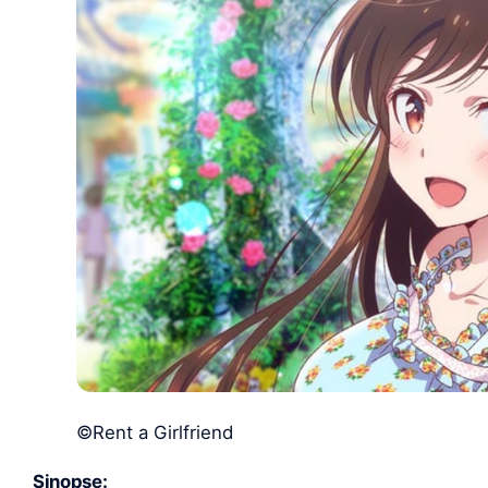
©Rent a Girlfriend
Sinopse: