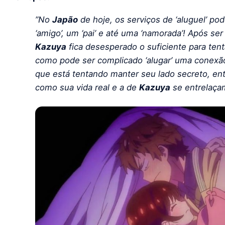
”No
Japão
de hoje, os serviços de ‘aluguel’ p
‘amigo’, um ‘pai’ e até uma ‘namorada’! Após s
Kazuya
fica desesperado o suficiente para ten
como pode ser complicado ‘alugar’ uma conexã
que está tentando manter seu lado secreto, en
como sua vida real e a de
Kazuya
se entrelaça