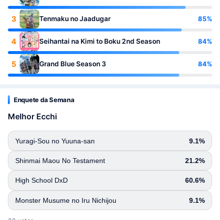
3
85%
Tenmaku no Jaadugar
4
84%
Seihantai na Kimi to Boku 2nd Season
5
84%
Grand Blue Season 3
Enquete da Semana
Melhor Ecchi
Yuragi-Sou no Yuuna-san
9.1%
Shinmai Maou No Testament
21.2%
High School DxD
60.6%
Monster Musume no Iru Nichijou
9.1%