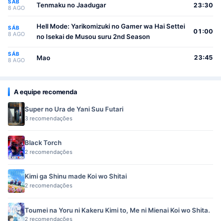
SÁB
Tenmaku no Jaadugar
23:30
8 AGO
Hell Mode: Yarikomizuki no Gamer wa Hai Settei
SÁB
01:00
8 AGO
no Isekai de Musou suru 2nd Season
SÁB
Mao
23:45
8 AGO
A equipe recomenda
Super no Ura de Yani Suu Futari
3 recomendações
Black Torch
2 recomendações
Kimi ga Shinu made Koi wo Shitai
2 recomendações
Toumei na Yoru ni Kakeru Kimi to, Me ni Mienai Koi wo Shita.
2 recomendações