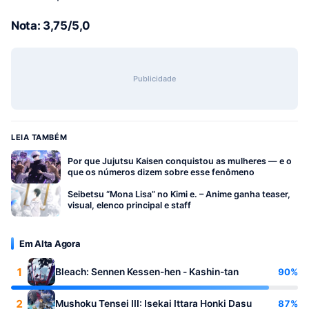
Nota: 3,75/5,0
Publicidade
LEIA TAMBÉM
Por que Jujutsu Kaisen conquistou as mulheres — e o
que os números dizem sobre esse fenômeno
Seibetsu “Mona Lisa” no Kimi e. – Anime ganha teaser,
visual, elenco principal e staff
Em Alta Agora
1
90%
Bleach: Sennen Kessen-hen - Kashin-tan
2
87%
Mushoku Tensei III: Isekai Ittara Honki Dasu