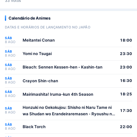
33 votos
Calendário de Animes
DATAS E HORÁRIOS DE LANÇAMENTO NO JAPÃO
SÁB
Meitantei Conan
18:00
8 AGO
SÁB
Yomi no Tsugai
23:30
8 AGO
SÁB
Bleach: Sennen Kessen-hen - Kashin-tan
23:00
8 AGO
SÁB
Crayon Shin-chan
16:30
8 AGO
SÁB
Mairimashita! Iruma-kun 4th Season
18:25
8 AGO
Honzuki no Gekokujou: Shisho ni Naru Tame ni
SÁB
17:30
8 AGO
wa Shudan wo Erandeiraremasen - Ryoushu no
Youjo
SÁB
Black Torch
22:00
8 AGO