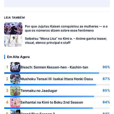
LEIA TAMBÉM
Por que Jujutsu Kaisen conquistou as mulheres — e o
que os números dizem sobre esse fenômeno
Seibetsu “Mona Lisa” no Kimi e. – Anime ganha teaser,
visual, elenco principal e staff
Em Alta Agora
1
90%
Bleach: Sennen Kessen-hen - Kashin-tan
2
87%
Mushoku Tensei III: Isekai Ittara Honki Dasu
3
85%
Tenmaku no Jaadugar
4
84%
Seihantai na Kimi to Boku 2nd Season
5
84%
Grand Blue Season 3