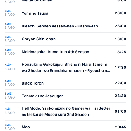
Meitantei Conan
18:00
8 AGO
SÁB
Yomi no Tsugai
23:30
8 AGO
SÁB
Bleach: Sennen Kessen-hen - Kashin-tan
23:00
8 AGO
SÁB
Crayon Shin-chan
16:30
8 AGO
SÁB
Mairimashita! Iruma-kun 4th Season
18:25
8 AGO
Honzuki no Gekokujou: Shisho ni Naru Tame ni
SÁB
17:30
8 AGO
wa Shudan wo Erandeiraremasen - Ryoushu no
Youjo
SÁB
Black Torch
22:00
8 AGO
SÁB
Tenmaku no Jaadugar
23:30
8 AGO
Hell Mode: Yarikomizuki no Gamer wa Hai Settei
SÁB
01:00
8 AGO
no Isekai de Musou suru 2nd Season
SÁB
Mao
23:45
8 AGO