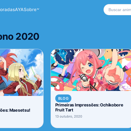
Buscar no si
oradas
AYA
Sobre
ono 2020
BLOG
Primeiras Impressões: Ochikobore
Fruit Tart
sões: Maesetsu!
13 outubro, 2020