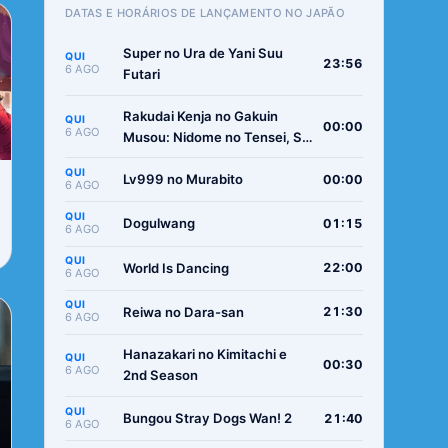
DATAS E HORÁRIOS DE LANÇAMENTO NO JAPÃO
Super no Ura de Yani Suu
QUI
23:56
6 AGO
Futari
Rakudai Kenja no Gakuin
QUI
00:00
6 AGO
Musou: Nidome no Tensei, S-
Rank Cheat Majutsushi
QUI
Boukenroku
Lv999 no Murabito
00:00
6 AGO
QUI
Dogulwang
01:15
6 AGO
QUI
World Is Dancing
22:00
6 AGO
QUI
Reiwa no Dara-san
21:30
6 AGO
Hanazakari no Kimitachi e
QUI
00:30
6 AGO
2nd Season
QUI
Bungou Stray Dogs Wan! 2
21:40
6 AGO