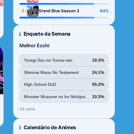
Season
5
84%
Grand Blue Season 3
Enquete da Semana
Melhor Ecchi
Yuragi-Sou no Yuuna-san
10.3%
Shinmai Maou No Testament
24.1%
High School DxD
55.2%
Monster Musume no Iru Nichijou
10.3%
29 votos
Calendário de Animes