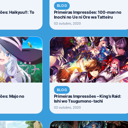
BLOG
ões: Haikyuu!!: To
Primeiras Impressões: 100-man no
Inochi no Ue ni Ore wa Tatteiru
02 outubro, 2020
BLOG
ões: Majo no
Primeiras Impressões – King’s Raid:
Ishi wo Tsugumono-tachi
02 outubro, 2020