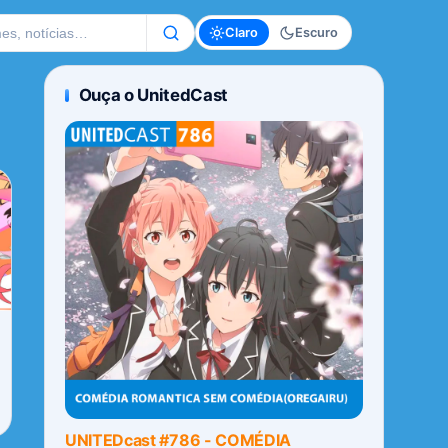
te
Claro
Escuro
Ouça o UnitedCast
UNITEDcast #786 - COMÉDIA