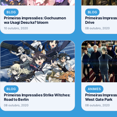
BLOG
BLOG
Primeiras impressões: Gochuumon
Primeiras Impres
wa Usagi Desu ka? bloom
Drive
10 outubro, 2020
08 outubro, 2020
BLOG
ANIMES
Primeiras Impressões Strike Witches:
Primeiras Impress
Road to Berlin
West Gate Park
08 outubro, 2020
08 outubro, 2020