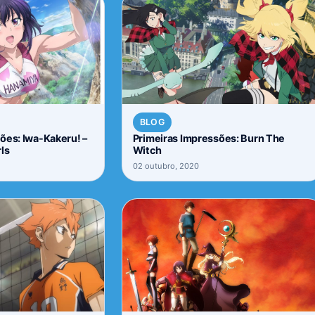
BLOG
ões: Iwa-Kakeru! –
Primeiras Impressões: Burn The
ls
Witch
02 outubro, 2020