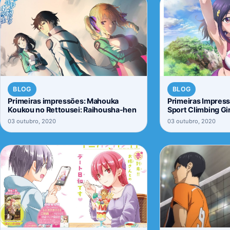
BLOG
BLOG
Primeiras impressões: Mahouka
Primeiras Impress
Koukou no Rettousei: Raihousha-hen
Sport Climbing Gir
03 outubro, 2020
03 outubro, 2020