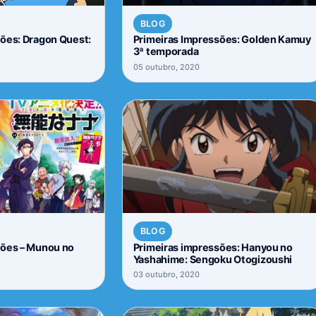
BLOG
ões: Dragon Quest:
Primeiras Impressões: Golden Kamuy
3ª temporada
05 outubro, 2020
BLOG
sões – Munou no
Primeiras impressões: Hanyou no
Yashahime: Sengoku Otogizoushi
03 outubro, 2020