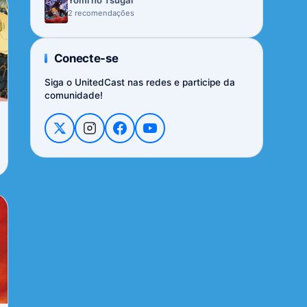
Yomi no Tsugai
2 recomendações
Conecte-se
Siga o UnitedCast nas redes e participe da
comunidade!