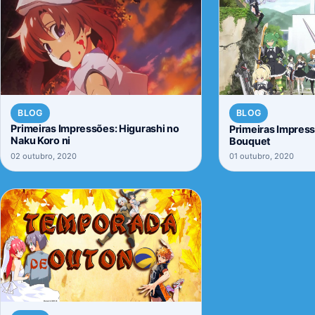
BLOG
BLOG
Primeiras Impressões: Higurashi no
Primeiras Impress
Naku Koro ni
Bouquet
02 outubro, 2020
01 outubro, 2020