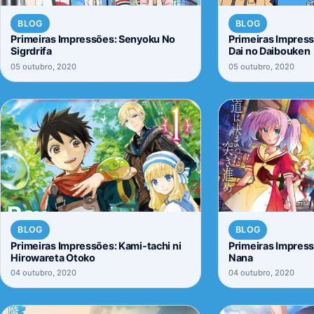
BLOG
BLOG
Primeiras Impressões: Senyoku No
Primeiras Impress
Sigrdrifa
Dai no Daibouken
05 outubro, 2020
05 outubro, 2020
BLOG
BLOG
Primeiras Impressões: Kami-tachi ni
Primeiras Impres
Hirowareta Otoko
Nana
04 outubro, 2020
04 outubro, 2020