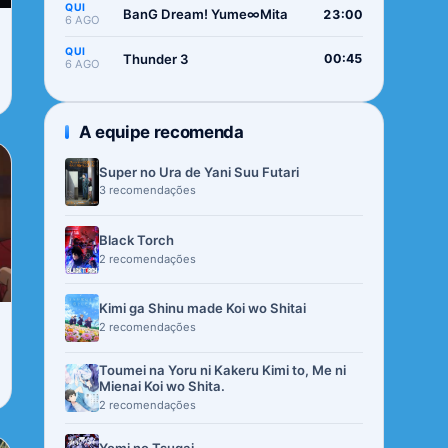
QUI
BanG Dream! Yume∞Mita
23:00
6 AGO
QUI
Thunder 3
00:45
6 AGO
A equipe recomenda
Super no Ura de Yani Suu Futari
3 recomendações
Black Torch
2 recomendações
Kimi ga Shinu made Koi wo Shitai
2 recomendações
Toumei na Yoru ni Kakeru Kimi to, Me ni
Mienai Koi wo Shita.
2 recomendações