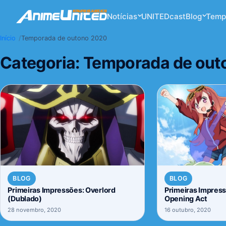
Notícias
UNITEDcast
Blog
Temp
Início
Temporada de outono 2020
Categoria:
Temporada de out
BLOG
BLOG
Primeiras Impressões: Overlord
Primeiras Impres
(Dublado)
Opening Act
28 novembro, 2020
16 outubro, 2020