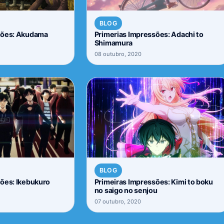
BLOG
sões: Akudama
Primerias Impressões: Adachi to
Shimamura
08 outubro, 2020
BLOG
ões: Ikebukuro
Primeiras Impressões: Kimi to boku
no saigo no senjou
07 outubro, 2020