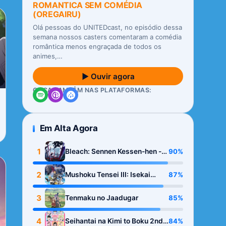
ROMANTICA SEM COMÉDIA
(OREGAIRU)
Olá pessoas do UNITEDcast, no episódio dessa
semana nossos casters comentaram a comédia
romântica menos engraçada de todos os
animes,…
▶ Ouvir agora
OUÇA TAMBÉM NAS PLATAFORMAS:
Em Alta Agora
1
90%
Bleach: Sennen Kessen-hen -
Kashin-tan
2
87%
Mushoku Tensei III: Isekai
Ittara Honki Dasu
3
85%
Tenmaku no Jaadugar
4
84%
Seihantai na Kimi to Boku 2nd