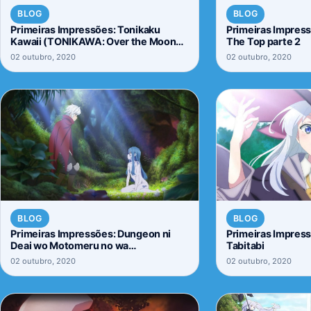
BLOG
BLOG
Primeiras Impressões: Tonikaku
Primeiras Impress
Kawaii (TONIKAWA: Over the Moon
The Top parte 2
For You)
02 outubro, 2020
02 outubro, 2020
BLOG
BLOG
Primeiras Impressões: Dungeon ni
Primeiras Impress
Deai wo Motomeru no wa
Tabitabi
Machigatteiru Darou ka III
02 outubro, 2020
02 outubro, 2020