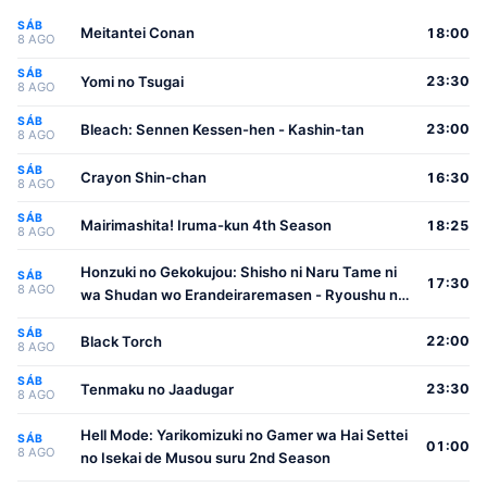
SÁB
Meitantei Conan
18:00
8 AGO
SÁB
Yomi no Tsugai
23:30
8 AGO
SÁB
Bleach: Sennen Kessen-hen - Kashin-tan
23:00
8 AGO
SÁB
Crayon Shin-chan
16:30
8 AGO
SÁB
Mairimashita! Iruma-kun 4th Season
18:25
8 AGO
Honzuki no Gekokujou: Shisho ni Naru Tame ni
SÁB
17:30
8 AGO
wa Shudan wo Erandeiraremasen - Ryoushu no
Youjo
SÁB
Black Torch
22:00
8 AGO
SÁB
Tenmaku no Jaadugar
23:30
8 AGO
Hell Mode: Yarikomizuki no Gamer wa Hai Settei
SÁB
01:00
8 AGO
no Isekai de Musou suru 2nd Season