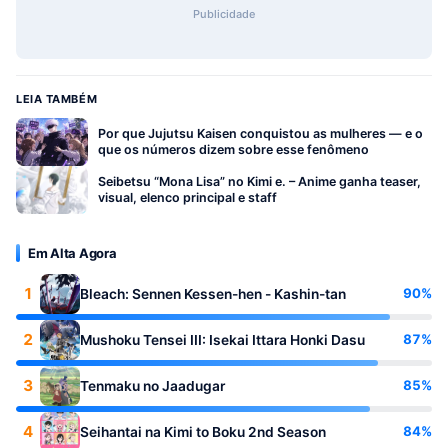
Publicidade
LEIA TAMBÉM
Por que Jujutsu Kaisen conquistou as mulheres — e o
que os números dizem sobre esse fenômeno
Seibetsu “Mona Lisa” no Kimi e. – Anime ganha teaser,
visual, elenco principal e staff
Em Alta Agora
1
90%
Bleach: Sennen Kessen-hen - Kashin-tan
2
87%
Mushoku Tensei III: Isekai Ittara Honki Dasu
3
85%
Tenmaku no Jaadugar
4
84%
Seihantai na Kimi to Boku 2nd Season