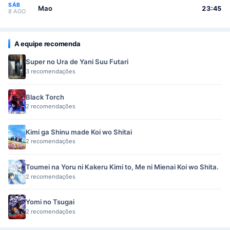
SÁB
Mao
23:45
8 AGO
A equipe recomenda
Super no Ura de Yani Suu Futari
3 recomendações
Black Torch
2 recomendações
Kimi ga Shinu made Koi wo Shitai
2 recomendações
Toumei na Yoru ni Kakeru Kimi to, Me ni Mienai Koi wo Shita.
2 recomendações
Yomi no Tsugai
2 recomendações