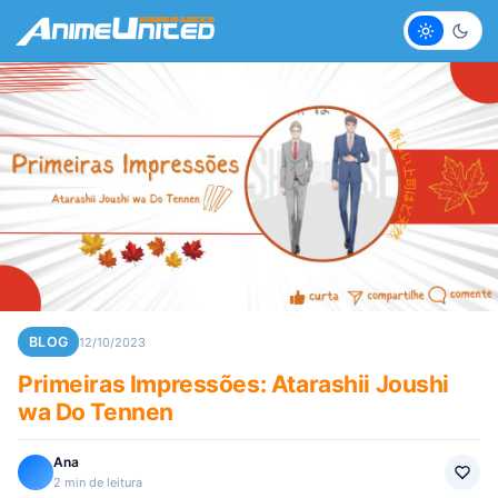
Claro
Escur
BLOG
12/10/2023
Primeiras Impressões: Atarashii Joushi
wa Do Tennen
Ana
2 min de leitura