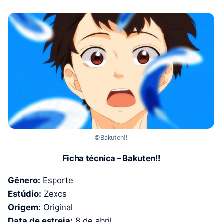
©Bakuten!!
Ficha técnica – Bakuten!!
Gênero:
Esporte
Estúdio:
Zexcs
Origem:
Original
Data de estreia:
8 de abril