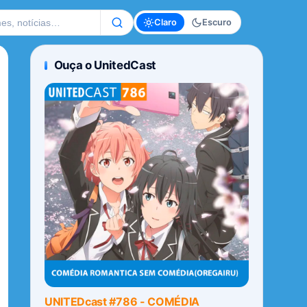
te
Claro
Escuro
Ouça o UnitedCast
UNITEDcast #786 - COMÉDIA