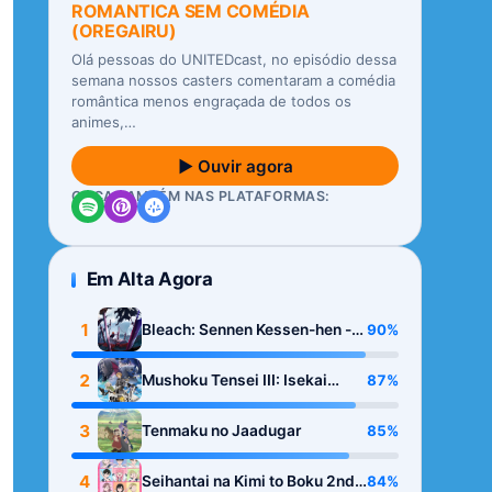
ROMANTICA SEM COMÉDIA
(OREGAIRU)
Olá pessoas do UNITEDcast, no episódio dessa
semana nossos casters comentaram a comédia
romântica menos engraçada de todos os
animes,…
▶ Ouvir agora
OUÇA TAMBÉM NAS PLATAFORMAS:
Em Alta Agora
1
90%
Bleach: Sennen Kessen-hen -
Kashin-tan
2
87%
Mushoku Tensei III: Isekai
Ittara Honki Dasu
3
85%
Tenmaku no Jaadugar
4
84%
Seihantai na Kimi to Boku 2nd