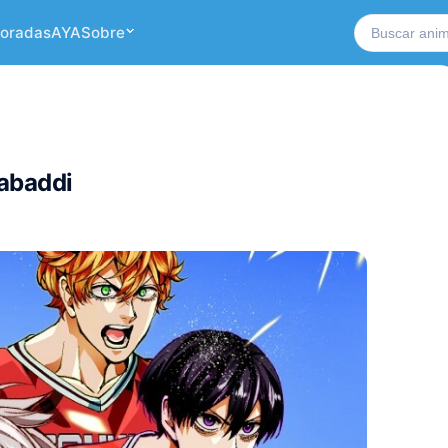
Buscar no si
oradas
AYA
Sobre
abaddi