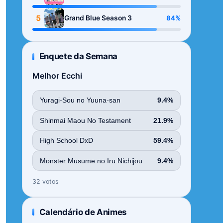
Season
5
84%
Grand Blue Season 3
Enquete da Semana
Melhor Ecchi
Yuragi-Sou no Yuuna-san
9.4%
Shinmai Maou No Testament
21.9%
High School DxD
59.4%
Monster Musume no Iru Nichijou
9.4%
32 votos
Calendário de Animes