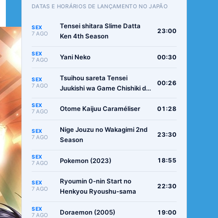
DATAS E HORÁRIOS DE LANÇAMENTO NO JAPÃO
Tensei shitara Slime Datta
SEX
23:00
7 AGO
Ken 4th Season
SEX
Yani Neko
00:30
7 AGO
Tsuihou sareta Tensei
SEX
00:26
7 AGO
Juukishi wa Game Chishiki de
Musou suru
SEX
Otome Kaijuu Caraméliser
01:28
7 AGO
Nige Jouzu no Wakagimi 2nd
SEX
23:30
7 AGO
Season
SEX
Pokemon (2023)
18:55
7 AGO
Ryoumin 0-nin Start no
SEX
22:30
7 AGO
Henkyou Ryoushu-sama
SEX
Doraemon (2005)
19:00
7 AGO