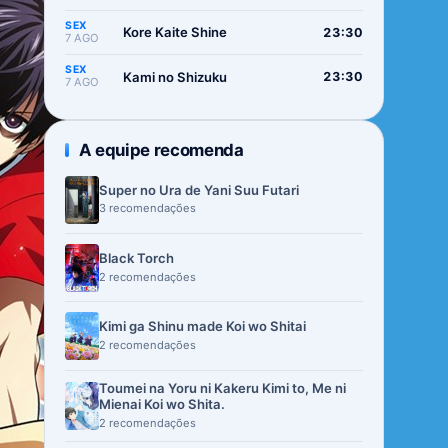
SEX
Kore Kaite Shine
23:30
7 AGO
SEX
Kami no Shizuku
23:30
7 AGO
A equipe recomenda
Super no Ura de Yani Suu Futari
3 recomendações
Black Torch
2 recomendações
Kimi ga Shinu made Koi wo Shitai
2 recomendações
Toumei na Yoru ni Kakeru Kimi to, Me ni
Mienai Koi wo Shita.
2 recomendações