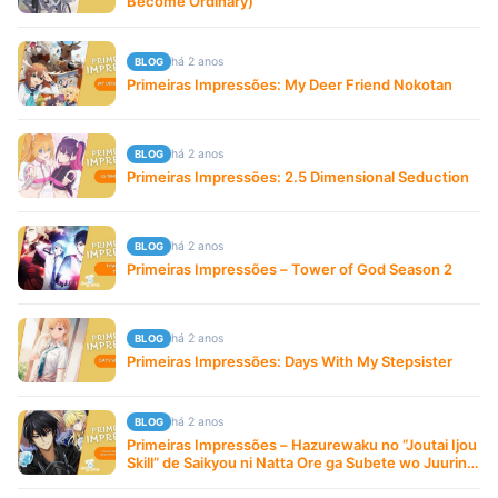
Become Ordinary)
há 2 anos
BLOG
Primeiras Impressões: My Deer Friend Nokotan
há 2 anos
BLOG
Primeiras Impressões: 2.5 Dimensional Seduction
há 2 anos
BLOG
Primeiras Impressões – Tower of God Season 2
há 2 anos
BLOG
Primeiras Impressões: Days With My Stepsister
há 2 anos
BLOG
Primeiras Impressões – Hazurewaku no “Joutai Ijou
Skill” de Saikyou ni Natta Ore ga Subete wo Juurin
suru made