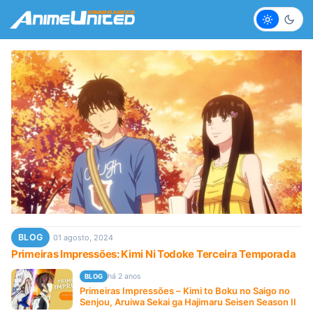
Claro
Escur
BLOG
01 agosto, 2024
Primeiras Impressões: Kimi Ni Todoke Terceira Temporada
há 2 anos
BLOG
Primeiras Impressões – Kimi to Boku no Saigo no
Senjou, Aruiwa Sekai ga Hajimaru Seisen Season II