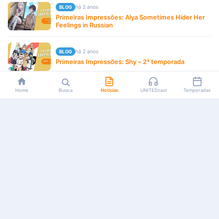
há 2 anos
BLOG
Primeiras Impressões: Alya Sometimes Hider Her
Feelings in Russian
há 2 anos
BLOG
Primeiras Impressões: Shy – 2ª temporada
Home
Busca
Notícias
UNITEDcast
Temporadas
há 2 anos
BLOG
Primeiras Impressões: Suicide Squad Isekai
há 2 anos
BLOG
GUIA DE TEMPORADA DE JULHO 2024 (VERÃO)
Carregar mais
Você chegou ao fim da lista.