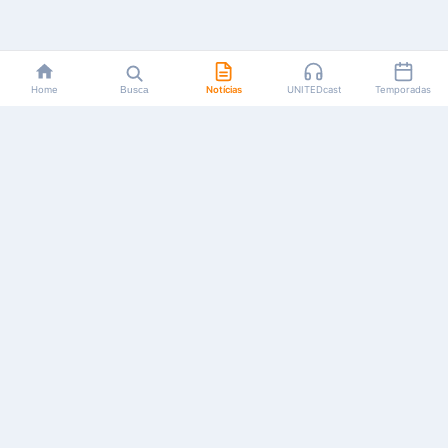
Home
Busca
Notícias
UNITEDcast
Temporadas
Notícias, reviews, guias e podcasts sobre o universo dos
animes!
Feito por fãs, para fãs.
NAVEGAÇÃO
CATEGORIAS
MAIS
Início
Animes
Sobre Nós