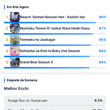
Em Alta Agora
1
90%
Bleach: Sennen Kessen-hen - Kashin-tan
2
87%
Mushoku Tensei III: Isekai Ittara Honki Dasu
3
85%
Tenmaku no Jaadugar
4
84%
Seihantai na Kimi to Boku 2nd Season
5
84%
Grand Blue Season 3
Enquete da Semana
Melhor Ecchi
Yuragi-Sou no Yuuna-san
9.1%