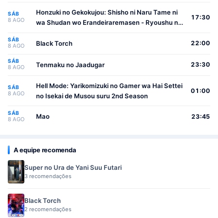
Honzuki no Gekokujou: Shisho ni Naru Tame ni
SÁB
17:30
8 AGO
wa Shudan wo Erandeiraremasen - Ryoushu no
Youjo
SÁB
Black Torch
22:00
8 AGO
SÁB
Tenmaku no Jaadugar
23:30
8 AGO
Hell Mode: Yarikomizuki no Gamer wa Hai Settei
SÁB
01:00
8 AGO
no Isekai de Musou suru 2nd Season
SÁB
Mao
23:45
8 AGO
A equipe recomenda
Super no Ura de Yani Suu Futari
3 recomendações
Black Torch
2 recomendações