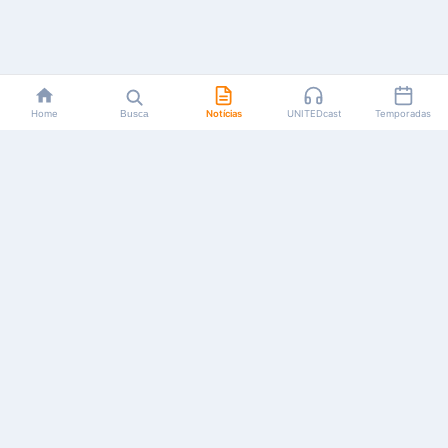
Home
Busca
Notícias
UNITEDcast
Temporadas
Notícias, reviews, guias e podcasts sobre o universo dos
animes!
Feito por fãs, para fãs.
NAVEGAÇÃO
CATEGORIAS
MAIS