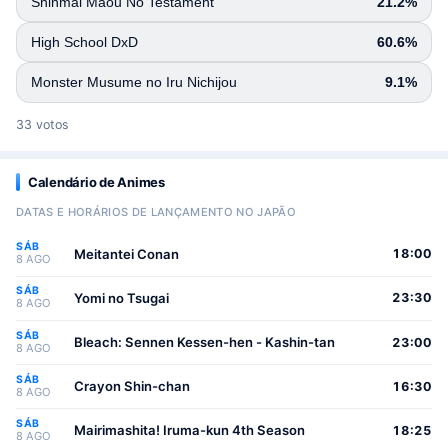
Shinmai Maou No Testament
21.2%
High School DxD
60.6%
Monster Musume no Iru Nichijou
9.1%
33 votos
Calendário de Animes
DATAS E HORÁRIOS DE LANÇAMENTO NO JAPÃO
SÁB
Meitantei Conan
18:00
8 AGO
SÁB
Yomi no Tsugai
23:30
8 AGO
SÁB
Bleach: Sennen Kessen-hen - Kashin-tan
23:00
8 AGO
SÁB
Crayon Shin-chan
16:30
8 AGO
SÁB
Mairimashita! Iruma-kun 4th Season
18:25
8 AGO