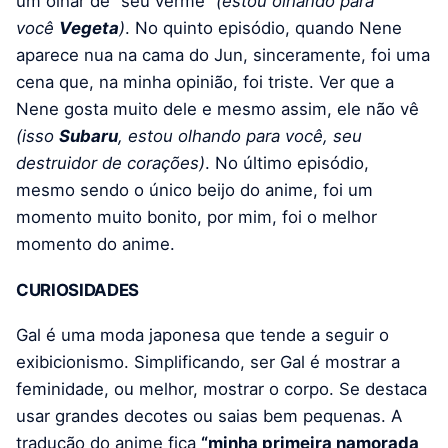
um olhar de “seu verme”
(estou olhando para
você
Vegeta
)
. No quinto episódio, quando Nene
aparece nua na cama do Jun, sinceramente, foi uma
cena que, na minha opinião, foi triste. Ver que a
Nene gosta muito dele e mesmo assim, ele não vê
(isso
Subaru
, estou olhando para você, seu
destruidor de corações)
. No último episódio,
mesmo sendo o único beijo do anime, foi um
momento muito bonito, por mim, foi o melhor
momento do anime.
CURIOSIDADES
Gal é uma moda japonesa que tende a seguir o
exibicionismo. Simplificando, ser Gal é mostrar a
feminidade, ou melhor, mostrar o corpo. Se destaca
usar grandes decotes ou saias bem pequenas. A
tradução do anime fica
“minha primeira namorada