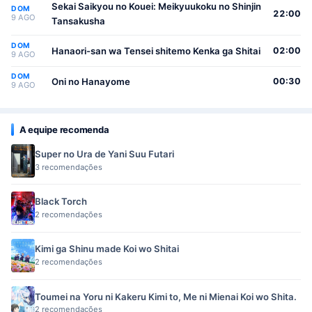
Sekai Saikyou no Kouei: Meikyuukoku no Shinjin
DOM
22:00
9 AGO
Tansakusha
DOM
Hanaori-san wa Tensei shitemo Kenka ga Shitai
02:00
9 AGO
DOM
Oni no Hanayome
00:30
9 AGO
A equipe recomenda
Super no Ura de Yani Suu Futari
3 recomendações
Black Torch
2 recomendações
Kimi ga Shinu made Koi wo Shitai
2 recomendações
Toumei na Yoru ni Kakeru Kimi to, Me ni Mienai Koi wo Shita.
2 recomendações