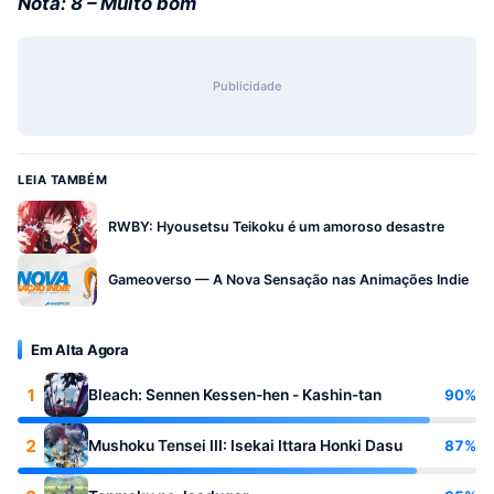
Nota: 8 – Muito bom
Publicidade
LEIA TAMBÉM
RWBY: Hyousetsu Teikoku é um amoroso desastre
Gameoverso — A Nova Sensação nas Animações Indie
Em Alta Agora
1
90%
Bleach: Sennen Kessen-hen - Kashin-tan
2
87%
Mushoku Tensei III: Isekai Ittara Honki Dasu