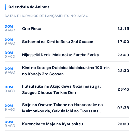
Calendário de Animes
DATAS E HORÁRIOS DE LANÇAMENTO NO JAPÃO
DOM
One Piece
23:15
9 AGO
DOM
Seihantai na Kimi to Boku 2nd Season
17:00
9 AGO
DOM
Nijusseiki Denki Mokuroku: Eureka Evrika
23:00
9 AGO
Kimi no Koto ga Daidaidaidaidaisuki na 100-nin
DOM
22:30
9 AGO
no Kanojo 3rd Season
Futsutsuka na Akujo dewa Gozaimasu ga:
DOM
23:45
9 AGO
Suuguu Chouso Torikae Den
Saijo no Osewa: Takane no Hanadarake na
DOM
02:38
9 AGO
Meimonkou de, Gakuin Ichi no Ojousama
(Seikatsu Nouryoku Kaimu) wo Kagenagara
DOM
Osewa suru Koto ni Narimashita
Kuroneko to Majo no Kyoushitsu
23:30
9 AGO