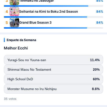
3
85%
Tenmaku no Jaadugar
4
84%
Seihantai na Kimi to Boku 2nd Season
5
84%
Grand Blue Season 3
Enquete da Semana
Melhor Ecchi
Yuragi-Sou no Yuuna-san
11.4%
Shinmai Maou No Testament
20%
High School DxD
60%
Monster Musume no Iru Nichijou
8.6%
35 votos