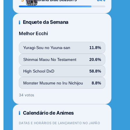
Enquete da Semana
Melhor Ecchi
Yuragi-Sou no Yuuna-san
11.8%
Shinmai Maou No Testament
20.6%
High School DxD
58.8%
Monster Musume no Iru Nichijou
8.8%
34 votos
Calendário de Animes
DATAS E HORÁRIOS DE LANÇAMENTO NO JAPÃO