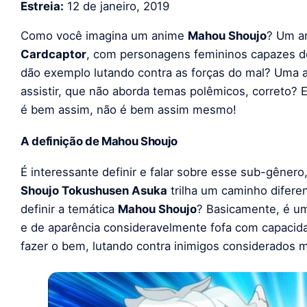
Estreia:
12 de janeiro, 2019
Como você imagina um anime
Mahou Shoujo
? Um a
Cardcaptor
, com personagens femininos capazes d
dão exemplo lutando contra as forças do mal? Uma a
assistir, que não aborda temas polêmicos, correto?
é bem assim, não é bem assim mesmo!
A definição de Mahou Shoujo
É interessante definir e falar sobre esse sub-gêne
Shoujo Tokushusen Asuka
trilha um caminho difere
definir a temática
Mahou Shoujo
? Basicamente, é u
e de aparência consideravelmente fofa com capaci
fazer o bem, lutando contra inimigos considerados m