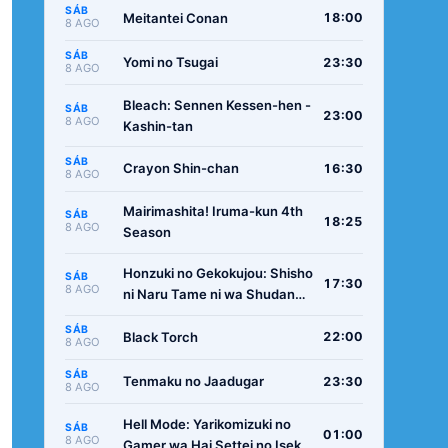
SÁB
Meitantei Conan
18:00
8 AGO
SÁB
Yomi no Tsugai
23:30
8 AGO
Bleach: Sennen Kessen-hen -
SÁB
23:00
8 AGO
Kashin-tan
SÁB
Crayon Shin-chan
16:30
8 AGO
Mairimashita! Iruma-kun 4th
SÁB
18:25
8 AGO
Season
Honzuki no Gekokujou: Shisho
SÁB
17:30
8 AGO
ni Naru Tame ni wa Shudan
wo Erandeiraremasen -
SÁB
Ryoushu no Youjo
Black Torch
22:00
8 AGO
SÁB
Tenmaku no Jaadugar
23:30
8 AGO
Hell Mode: Yarikomizuki no
SÁB
01:00
8 AGO
Gamer wa Hai Settei no Isekai