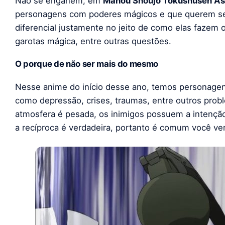
Não se enganem, em
Mahou Shoujo Tokushusen A
personagens com poderes mágicos e que querem s
diferencial justamente no jeito de como elas fazem
garotas mágica, entre outras questões.
O porque de não ser mais do mesmo
Nesse anime do início desse ano, temos personage
como depressão, crises, traumas, entre outros probl
atmosfera é pesada, os inimigos possuem a intençã
a recíproca é verdadeira, portanto é comum você ve