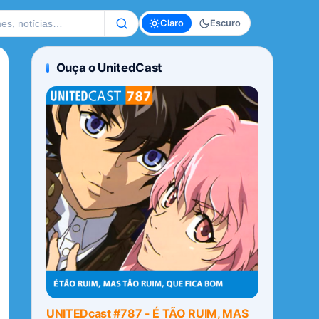
te
Claro
Escuro
Ouça o UnitedCast
UNITEDcast #787 - É TÃO RUIM, MAS