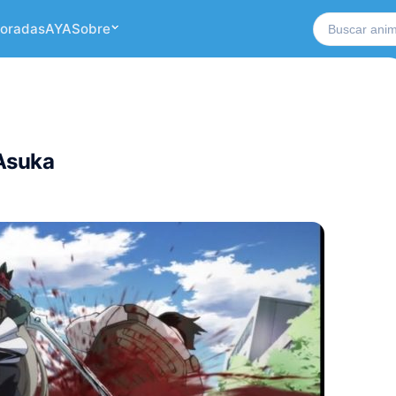
Buscar no si
oradas
AYA
Sobre
Asuka