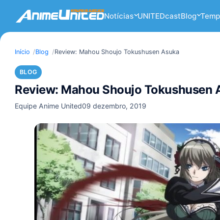
Notícias
UNITEDcast
Blog
Temp
Início
Blog
Review: Mahou Shoujo Tokushusen Asuka
BLOG
Review: Mahou Shoujo Tokushusen 
Equipe Anime United
09 dezembro, 2019