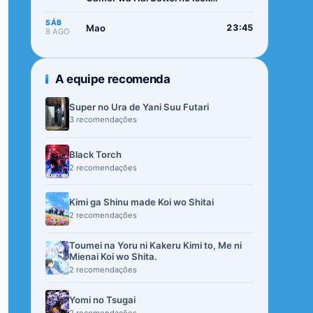
de Musou suru 2nd Season
SÁB
Mao
23:45
8 AGO
A equipe recomenda
Super no Ura de Yani Suu Futari
3 recomendações
Black Torch
2 recomendações
Kimi ga Shinu made Koi wo Shitai
2 recomendações
Toumei na Yoru ni Kakeru Kimi to, Me ni
Mienai Koi wo Shita.
2 recomendações
Yomi no Tsugai
2 recomendações