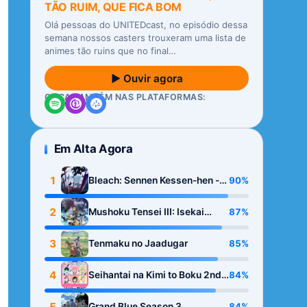
TÃO RUIM, QUE FICA BOM
Olá pessoas do UNITEDcast, no episódio dessa
semana nossos casters trouxeram uma lista de
animes tão ruins que no final…
▶ Ouvir agora
OUÇA TAMBÉM NAS PLATAFORMAS:
Em Alta Agora
1
90%
Bleach: Sennen Kessen-hen -
Kashin-tan
2
87%
Mushoku Tensei III: Isekai
Ittara Honki Dasu
3
85%
Tenmaku no Jaadugar
4
84%
Seihantai na Kimi to Boku 2nd
Season
5
84%
Grand Blue Season 3