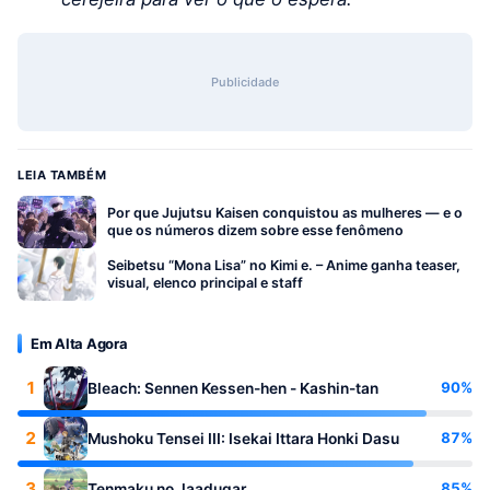
Publicidade
LEIA TAMBÉM
Por que Jujutsu Kaisen conquistou as mulheres — e o
que os números dizem sobre esse fenômeno
Seibetsu “Mona Lisa” no Kimi e. – Anime ganha teaser,
visual, elenco principal e staff
Em Alta Agora
1
90%
Bleach: Sennen Kessen-hen - Kashin-tan
2
87%
Mushoku Tensei III: Isekai Ittara Honki Dasu
3
85%
Tenmaku no Jaadugar