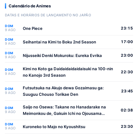
Calendário de Animes
DATAS E HORÁRIOS DE LANÇAMENTO NO JAPÃO
DOM
One Piece
23:15
9 AGO
DOM
Seihantai na Kimi to Boku 2nd Season
17:00
9 AGO
DOM
Nijusseiki Denki Mokuroku: Eureka Evrika
23:00
9 AGO
Kimi no Koto ga Daidaidaidaidaisuki na 100-nin
DOM
22:30
9 AGO
no Kanojo 3rd Season
Futsutsuka na Akujo dewa Gozaimasu ga:
DOM
23:45
9 AGO
Suuguu Chouso Torikae Den
Saijo no Osewa: Takane no Hanadarake na
DOM
02:38
9 AGO
Meimonkou de, Gakuin Ichi no Ojousama
(Seikatsu Nouryoku Kaimu) wo Kagenagara
DOM
Osewa suru Koto ni Narimashita
Kuroneko to Majo no Kyoushitsu
23:30
9 AGO