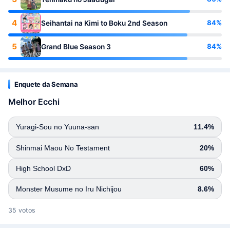
4
84%
Seihantai na Kimi to Boku 2nd Season
5
84%
Grand Blue Season 3
Enquete da Semana
Melhor Ecchi
Yuragi-Sou no Yuuna-san
11.4%
Shinmai Maou No Testament
20%
High School DxD
60%
Monster Musume no Iru Nichijou
8.6%
35 votos