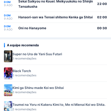
Sekai Saikyou no Kouei: Meikyuukoku no Shinjin
DOM
22:00
9 AGO
Tansakusha
DOM
Hanaori-san wa Tensei shitemo Kenka ga Shitai
02:00
9 AGO
DOM
Oni no Hanayome
00:30
9 AGO
A equipe recomenda
Super no Ura de Yani Suu Futari
3 recomendações
Black Torch
2 recomendações
Kimi ga Shinu made Koi wo Shitai
2 recomendações
Toumei na Yoru ni Kakeru Kimi to, Me ni Mienai Koi wo Shita.
2 recomendações