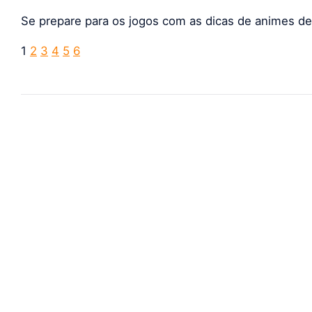
Se prepare para os jogos com as dicas de animes d
1
2
3
4
5
6