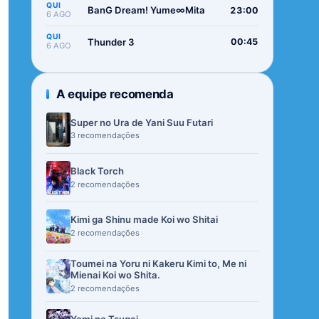
QUI
BanG Dream! Yume∞Mita
23:00
6 AGO
QUI
Thunder 3
00:45
6 AGO
A equipe recomenda
Super no Ura de Yani Suu Futari
3 recomendações
Black Torch
2 recomendações
Kimi ga Shinu made Koi wo Shitai
2 recomendações
Toumei na Yoru ni Kakeru Kimi to, Me ni
Mienai Koi wo Shita.
2 recomendações