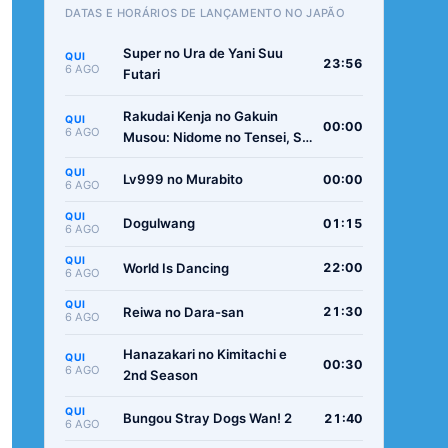
DATAS E HORÁRIOS DE LANÇAMENTO NO JAPÃO
Super no Ura de Yani Suu
QUI
23:56
6 AGO
Futari
Rakudai Kenja no Gakuin
QUI
00:00
6 AGO
Musou: Nidome no Tensei, S-
Rank Cheat Majutsushi
QUI
Boukenroku
Lv999 no Murabito
00:00
6 AGO
QUI
Dogulwang
01:15
6 AGO
QUI
World Is Dancing
22:00
6 AGO
QUI
Reiwa no Dara-san
21:30
6 AGO
Hanazakari no Kimitachi e
QUI
00:30
6 AGO
2nd Season
QUI
Bungou Stray Dogs Wan! 2
21:40
6 AGO