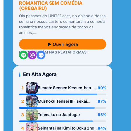
ROMANTICA SEM COMÉDIA
(OREGAIRU)
Olá pessoas do UNITEDcast, no episódio dessa
semana nossos casters comentaram a comédia
romântica menos engraçada de todos os
animes,…
▶ Ouvir agora
OUÇA TAMBÉM NAS PLATAFORMAS:
Em Alta Agora
1
90%
Bleach: Sennen Kessen-hen -
Kashin-tan
2
87%
Mushoku Tensei III: Isekai
Ittara Honki Dasu
3
85%
Tenmaku no Jaadugar
4
84%
Seihantai na Kimi to Boku 2nd