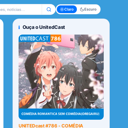
te
Claro
Escuro
Ouça o UnitedCast
UNITEDcast #786 - COMÉDIA