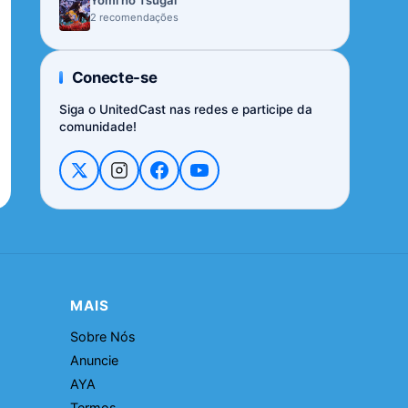
Yomi no Tsugai
2 recomendações
Conecte-se
Siga o UnitedCast nas redes e participe da
comunidade!
MAIS
Sobre Nós
Anuncie
AYA
Termos