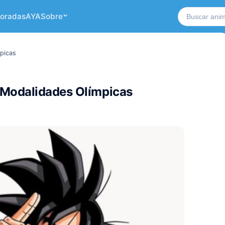
Buscar no si
oradas
AYA
Sobre
picas
 Modalidades Olímpicas