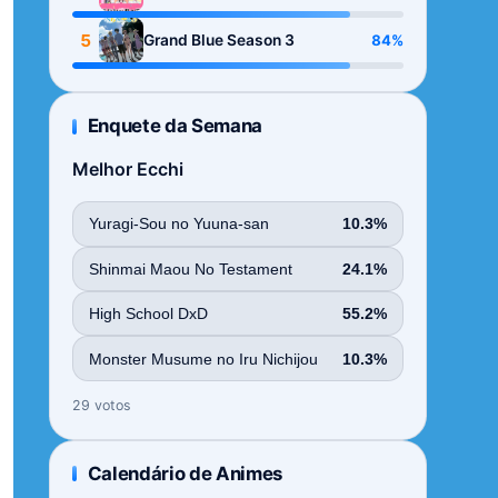
Season
5
84%
Grand Blue Season 3
Enquete da Semana
Melhor Ecchi
Yuragi-Sou no Yuuna-san
10.3%
Shinmai Maou No Testament
24.1%
High School DxD
55.2%
Monster Musume no Iru Nichijou
10.3%
29 votos
Calendário de Animes