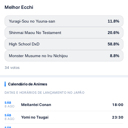
Melhor Ecchi
Yuragi-Sou no Yuuna-san
11.8%
Shinmai Maou No Testament
20.6%
High School DxD
58.8%
Monster Musume no Iru Nichijou
8.8%
34 votos
Calendário de Animes
DATAS E HORÁRIOS DE LANÇAMENTO NO JAPÃO
SÁB
Meitantei Conan
18:00
8 AGO
SÁB
Yomi no Tsugai
23:30
8 AGO
SÁB