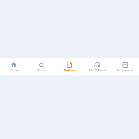
Home
Busca
Notícias
UNITEDcast
Temporadas
Notícias, reviews, guias e podcasts sobre o universo dos
animes!
Feito por fãs, para fãs.