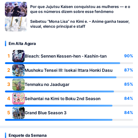
Por que Jujutsu Kaisen conquistou as mulheres — e o
que os números dizem sobre esse fenômeno
Seibetsu “Mona Lisa” no Kimi e. – Anime ganha teaser,
visual, elenco principal e staff
Em Alta Agora
1
90%
Bleach: Sennen Kessen-hen - Kashin-tan
2
87%
Mushoku Tensei III: Isekai Ittara Honki Dasu
3
85%
Tenmaku no Jaadugar
4
84%
Seihantai na Kimi to Boku 2nd Season
5
84%
Grand Blue Season 3
Enquete da Semana