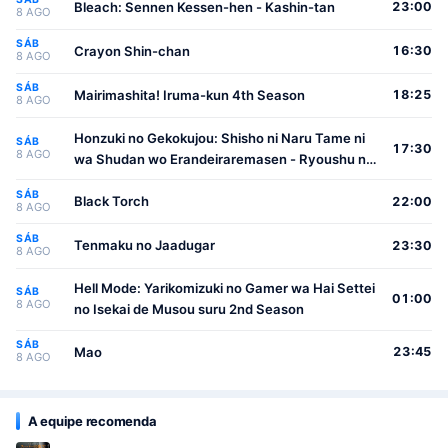
Bleach: Sennen Kessen-hen - Kashin-tan
23:00
8 AGO
SÁB
Crayon Shin-chan
16:30
8 AGO
SÁB
Mairimashita! Iruma-kun 4th Season
18:25
8 AGO
Honzuki no Gekokujou: Shisho ni Naru Tame ni
SÁB
17:30
8 AGO
wa Shudan wo Erandeiraremasen - Ryoushu no
Youjo
SÁB
Black Torch
22:00
8 AGO
SÁB
Tenmaku no Jaadugar
23:30
8 AGO
Hell Mode: Yarikomizuki no Gamer wa Hai Settei
SÁB
01:00
8 AGO
no Isekai de Musou suru 2nd Season
SÁB
Mao
23:45
8 AGO
A equipe recomenda