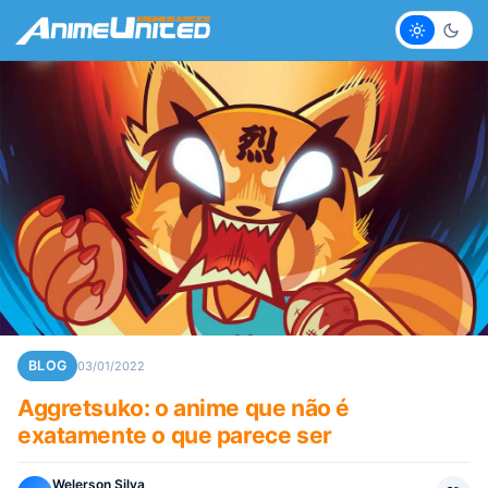
Claro
Escur
BLOG
03/01/2022
Aggretsuko: o anime que não é
exatamente o que parece ser
Welerson Silva