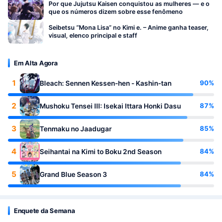
Por que Jujutsu Kaisen conquistou as mulheres — e o
que os números dizem sobre esse fenômeno
Seibetsu “Mona Lisa” no Kimi e. – Anime ganha teaser,
visual, elenco principal e staff
Em Alta Agora
1
90%
Bleach: Sennen Kessen-hen - Kashin-tan
2
87%
Mushoku Tensei III: Isekai Ittara Honki Dasu
3
85%
Tenmaku no Jaadugar
4
84%
Seihantai na Kimi to Boku 2nd Season
5
84%
Grand Blue Season 3
Enquete da Semana