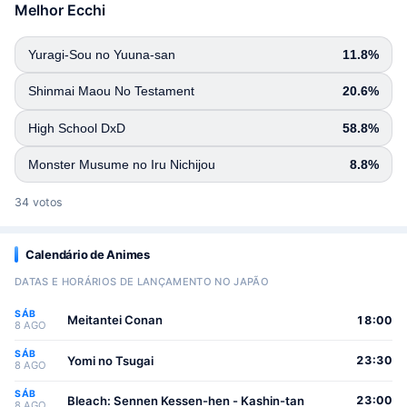
Melhor Ecchi
Yuragi-Sou no Yuuna-san
11.8%
Shinmai Maou No Testament
20.6%
High School DxD
58.8%
Monster Musume no Iru Nichijou
8.8%
34 votos
Calendário de Animes
DATAS E HORÁRIOS DE LANÇAMENTO NO JAPÃO
SÁB
Meitantei Conan
18:00
8 AGO
SÁB
Yomi no Tsugai
23:30
8 AGO
SÁB
Bleach: Sennen Kessen-hen - Kashin-tan
23:00
8 AGO