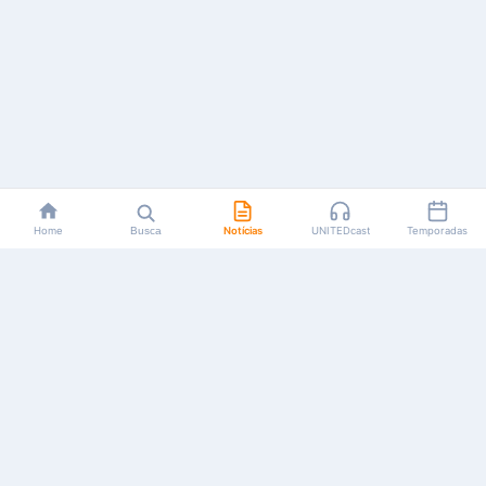
Home
Busca
Notícias
UNITEDcast
Temporadas
Notícias, reviews, guias e podcasts sobre o universo dos
animes!
Feito por fãs, para fãs.