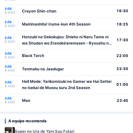
SÁB
Crayon Shin-chan
16:30
8 AGO
SÁB
Mairimashita! Iruma-kun 4th Season
18:25
8 AGO
Honzuki no Gekokujou: Shisho ni Naru Tame ni
SÁB
17:30
8 AGO
wa Shudan wo Erandeiraremasen - Ryoushu no
Youjo
SÁB
Black Torch
22:00
8 AGO
SÁB
Tenmaku no Jaadugar
23:30
8 AGO
Hell Mode: Yarikomizuki no Gamer wa Hai Settei
SÁB
01:00
8 AGO
no Isekai de Musou suru 2nd Season
SÁB
Mao
23:45
8 AGO
A equipe recomenda
Super no Ura de Yani Suu Futari