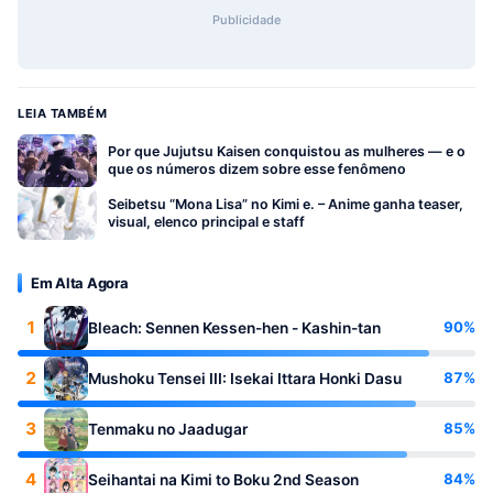
Publicidade
LEIA TAMBÉM
Por que Jujutsu Kaisen conquistou as mulheres — e o
que os números dizem sobre esse fenômeno
Seibetsu “Mona Lisa” no Kimi e. – Anime ganha teaser,
visual, elenco principal e staff
Em Alta Agora
1
90%
Bleach: Sennen Kessen-hen - Kashin-tan
2
87%
Mushoku Tensei III: Isekai Ittara Honki Dasu
3
85%
Tenmaku no Jaadugar
4
84%
Seihantai na Kimi to Boku 2nd Season