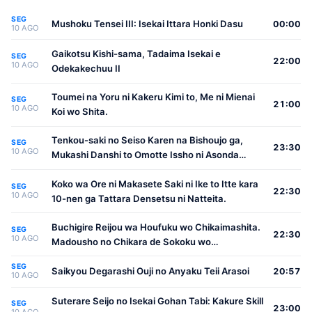
SEG
Mushoku Tensei III: Isekai Ittara Honki Dasu
00:00
10 AGO
Gaikotsu Kishi-sama, Tadaima Isekai e
SEG
22:00
10 AGO
Odekakechuu II
Toumei na Yoru ni Kakeru Kimi to, Me ni Mienai
SEG
21:00
10 AGO
Koi wo Shita.
Tenkou-saki no Seiso Karen na Bishoujo ga,
SEG
23:30
10 AGO
Mukashi Danshi to Omotte Issho ni Asonda
Osananajimi Datta Ken
Koko wa Ore ni Makasete Saki ni Ike to Itte kara
SEG
22:30
10 AGO
10-nen ga Tattara Densetsu ni Natteita.
Buchigire Reijou wa Houfuku wo Chikaimashita.
SEG
22:30
10 AGO
Madousho no Chikara de Sokoku wo
Tatakitsubushimasu
SEG
Saikyou Degarashi Ouji no Anyaku Teii Arasoi
20:57
10 AGO
Suterare Seijo no Isekai Gohan Tabi: Kakure Skill
SEG
23:00