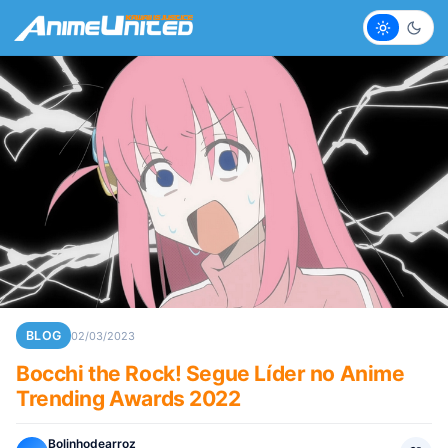
Claro
Escur
BLOG
02/03/2023
Bocchi the Rock! Segue Líder no Anime
Trending Awards 2022
Bolinhodearroz