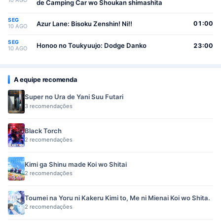
10 AGO
de Camping Car wo Shoukan shimashita
SEG
Azur Lane: Bisoku Zenshin! Ni!!
01:00
10 AGO
SEG
Honoo no Toukyuujo: Dodge Danko
23:00
10 AGO
A equipe recomenda
Super no Ura de Yani Suu Futari
3 recomendações
Black Torch
2 recomendações
Kimi ga Shinu made Koi wo Shitai
2 recomendações
Toumei na Yoru ni Kakeru Kimi to, Me ni Mienai Koi wo Shita.
2 recomendações