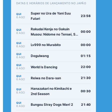
DATAS E HORÁRIOS DE LANÇAMENTO NO JAPÃO
Super no Ura de Yani Suu
QUI
23:56
6 AGO
Futari
Rakudai Kenja no Gakuin
QUI
00:00
6 AGO
Musou: Nidome no Tensei, S-
Rank Cheat Majutsushi
QUI
Boukenroku
Lv999 no Murabito
00:00
6 AGO
QUI
Dogulwang
01:15
6 AGO
QUI
World Is Dancing
22:00
6 AGO
QUI
Reiwa no Dara-san
21:30
6 AGO
Hanazakari no Kimitachi e
QUI
00:30
6 AGO
2nd Season
QUI
Bungou Stray Dogs Wan! 2
21:40
6 AGO