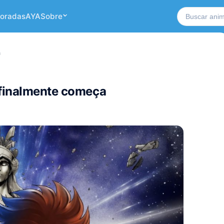
Buscar no si
oradas
AYA
Sobre
a
 finalmente começa