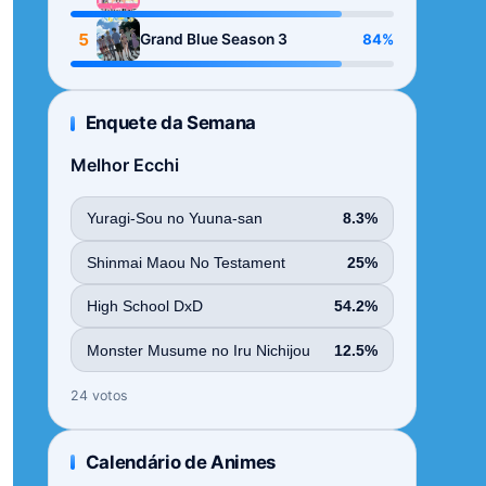
Season
5
84%
Grand Blue Season 3
Enquete da Semana
Melhor Ecchi
Yuragi-Sou no Yuuna-san
8.3%
Shinmai Maou No Testament
25%
High School DxD
54.2%
Monster Musume no Iru Nichijou
12.5%
24 votos
Calendário de Animes