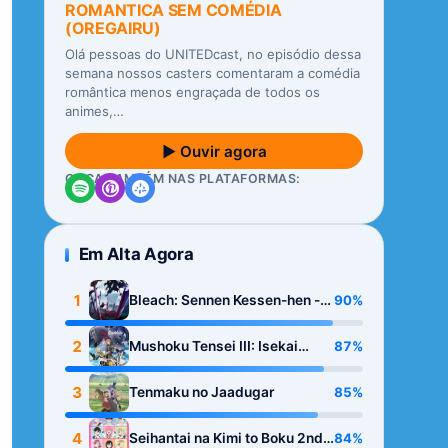
ROMANTICA SEM COMÉDIA
(OREGAIRU)
Olá pessoas do UNITEDcast, no episódio dessa
semana nossos casters comentaram a comédia
romântica menos engraçada de todos os
animes,…
▶ Ouvir agora
OUÇA TAMBÉM NAS PLATAFORMAS:
Em Alta Agora
1
90%
Bleach: Sennen Kessen-hen -
Kashin-tan
2
87%
Mushoku Tensei III: Isekai
Ittara Honki Dasu
3
85%
Tenmaku no Jaadugar
4
84%
Seihantai na Kimi to Boku 2nd