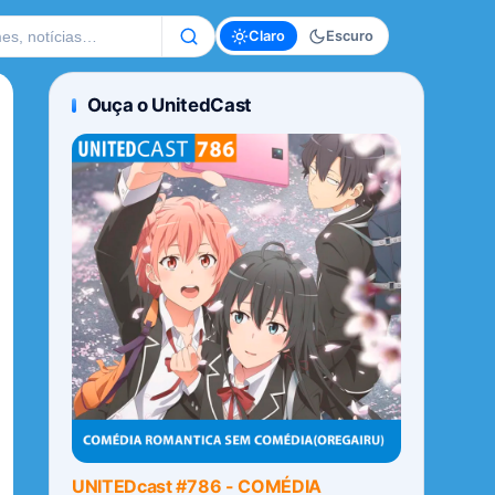
te
Claro
Escuro
Ouça o UnitedCast
UNITEDcast #786 - COMÉDIA