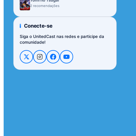
Yomi no Tsugai
2 recomendações
Conecte-se
Siga o UnitedCast nas redes e participe da
comunidade!