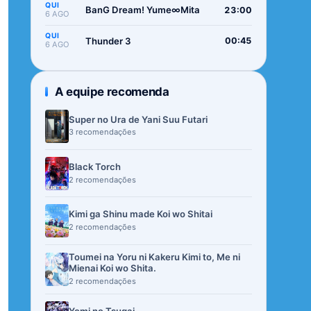
QUI
BanG Dream! Yume∞Mita
23:00
6 AGO
QUI
Thunder 3
00:45
6 AGO
A equipe recomenda
Super no Ura de Yani Suu Futari
3 recomendações
Black Torch
2 recomendações
Kimi ga Shinu made Koi wo Shitai
2 recomendações
Toumei na Yoru ni Kakeru Kimi to, Me ni
Mienai Koi wo Shita.
2 recomendações