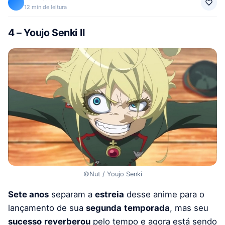
12 min de leitura
4 – Youjo Senki II
©Nut / Youjo Senki
Sete anos
separam a
estreia
desse anime para o
lançamento de sua
segunda
temporada
, mas seu
sucesso
reverberou
pelo tempo e agora está sendo