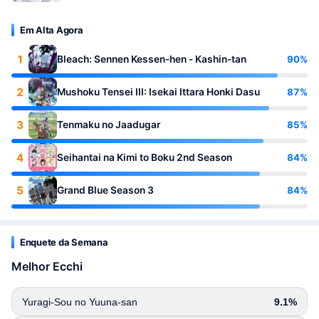
Em Alta Agora
1
90%
Bleach: Sennen Kessen-hen - Kashin-tan
2
87%
Mushoku Tensei III: Isekai Ittara Honki Dasu
3
85%
Tenmaku no Jaadugar
4
84%
Seihantai na Kimi to Boku 2nd Season
5
84%
Grand Blue Season 3
Enquete da Semana
Melhor Ecchi
Yuragi-Sou no Yuuna-san
9.1%