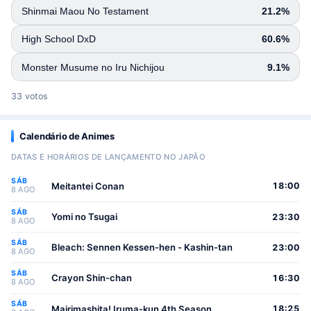
Shinmai Maou No Testament
21.2%
High School DxD
60.6%
Monster Musume no Iru Nichijou
9.1%
33 votos
Calendário de Animes
DATAS E HORÁRIOS DE LANÇAMENTO NO JAPÃO
SÁB
Meitantei Conan
18:00
8 AGO
SÁB
Yomi no Tsugai
23:30
8 AGO
SÁB
Bleach: Sennen Kessen-hen - Kashin-tan
23:00
8 AGO
SÁB
Crayon Shin-chan
16:30
8 AGO
SÁB
Mairimashita! Iruma-kun 4th Season
18:25