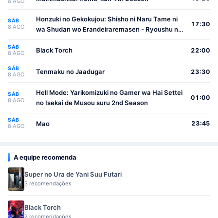
8 AGO
Honzuki no Gekokujou: Shisho ni Naru Tame ni
SÁB
17:30
8 AGO
wa Shudan wo Erandeiraremasen - Ryoushu no
Youjo
SÁB
Black Torch
22:00
8 AGO
SÁB
Tenmaku no Jaadugar
23:30
8 AGO
Hell Mode: Yarikomizuki no Gamer wa Hai Settei
SÁB
01:00
8 AGO
no Isekai de Musou suru 2nd Season
SÁB
Mao
23:45
8 AGO
A equipe recomenda
Super no Ura de Yani Suu Futari
3 recomendações
Black Torch
2 recomendações