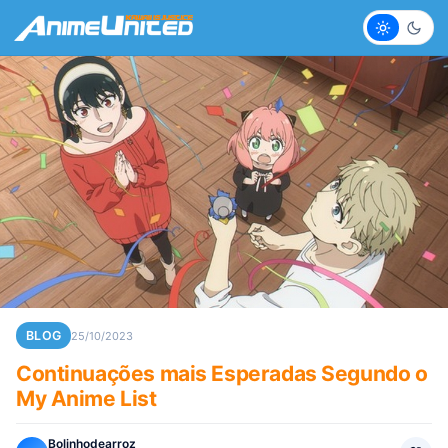
Claro
Escur
BLOG
25/10/2023
Continuações mais Esperadas Segundo o
My Anime List
Bolinhodearroz