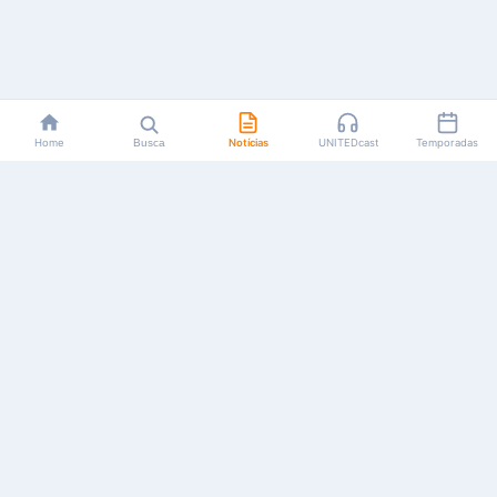
Home
Busca
Notícias
UNITEDcast
Temporadas
Notícias, reviews, guias e podcasts sobre o universo dos
animes!
Feito por fãs, para fãs.
NAVEGAÇÃO
CATEGORIAS
MAIS