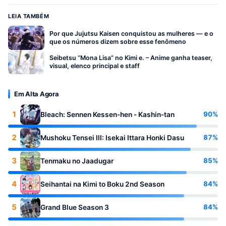
LEIA TAMBÉM
Por que Jujutsu Kaisen conquistou as mulheres — e o
que os números dizem sobre esse fenômeno
Seibetsu “Mona Lisa” no Kimi e. – Anime ganha teaser,
visual, elenco principal e staff
Em Alta Agora
1
90%
Bleach: Sennen Kessen-hen - Kashin-tan
2
87%
Mushoku Tensei III: Isekai Ittara Honki Dasu
3
85%
Tenmaku no Jaadugar
4
84%
Seihantai na Kimi to Boku 2nd Season
5
84%
Grand Blue Season 3