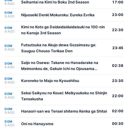
DOM
Seihantai na Kimi to Boku 2nd Season
17:00
9 AGO
DOM
Nijusseiki Denki Mokuroku: Eureka Evrika
23:00
9 AGO
Kimi no Koto ga Daidaidaidaidaisuki na 100-nin
DOM
22:30
9 AGO
no Kanojo 3rd Season
Futsutsuka na Akujo dewa Gozaimasu ga:
DOM
23:45
9 AGO
Suuguu Chouso Torikae Den
Saijo no Osewa: Takane no Hanadarake na
DOM
02:38
9 AGO
Meimonkou de, Gakuin Ichi no Ojousama
(Seikatsu Nouryoku Kaimu) wo Kagenagara
DOM
Osewa suru Koto ni Narimashita
Kuroneko to Majo no Kyoushitsu
23:30
9 AGO
Sekai Saikyou no Kouei: Meikyuukoku no Shinjin
DOM
22:00
9 AGO
Tansakusha
DOM
Hanaori-san wa Tensei shitemo Kenka ga Shitai
02:00
9 AGO
DOM
Oni no Hanayome
00:30
9 AGO