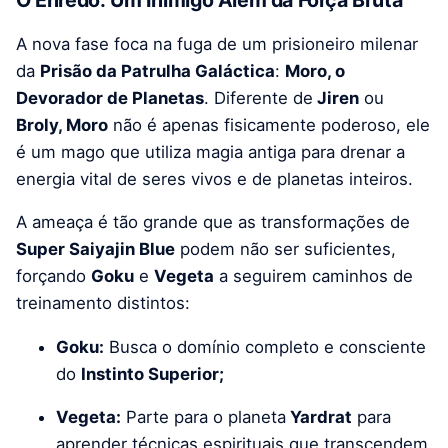
O Enredo: Um Inimigo Além da Força Bruta
A nova fase foca na fuga de um prisioneiro milenar
da
Prisão da Patrulha Galáctica
:
Moro, o
Devorador de Planetas
. Diferente de
Jiren
ou
Broly, Moro
não é apenas fisicamente poderoso, ele
é um mago que utiliza magia antiga para drenar a
energia vital de seres vivos e de planetas inteiros.
A ameaça é tão grande que as transformações de
Super Saiyajin Blue
podem não ser suficientes,
forçando
Goku
e
Vegeta
a seguirem caminhos de
treinamento distintos:
Goku:
Busca o domínio completo e consciente
do
Instinto Superior;
Vegeta:
Parte para o planeta
Yardrat
para
aprender técnicas espirituais que transcendem