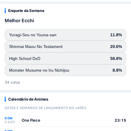
Enquete da Semana
Melhor Ecchi
Yuragi-Sou no Yuuna-san
11.8%
Shinmai Maou No Testament
20.6%
High School DxD
58.8%
Monster Musume no Iru Nichijou
8.8%
34 votos
Calendário de Animes
DATAS E HORÁRIOS DE LANÇAMENTO NO JAPÃO
DOM
One Piece
23:15
9 AGO