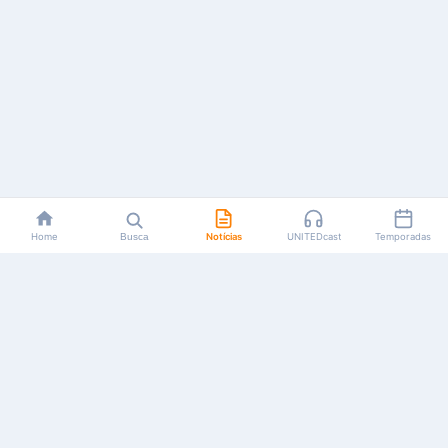
Home
Busca
Notícias
UNITEDcast
Temporadas
Notícias, reviews, guias e podcasts sobre o universo dos
animes!