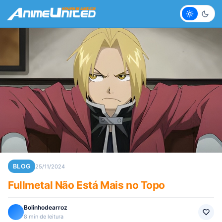
Claro
Escur
BLOG
25/11/2024
Fullmetal Não Está Mais no Topo
Bolinhodearroz
8 min de leitura