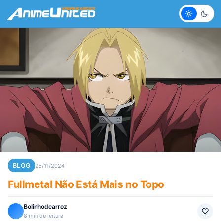
Claro
Escur
BLOG
25/11/2024
Fullmetal Não Está Mais no Topo
Bolinhodearroz
8 min de leitura