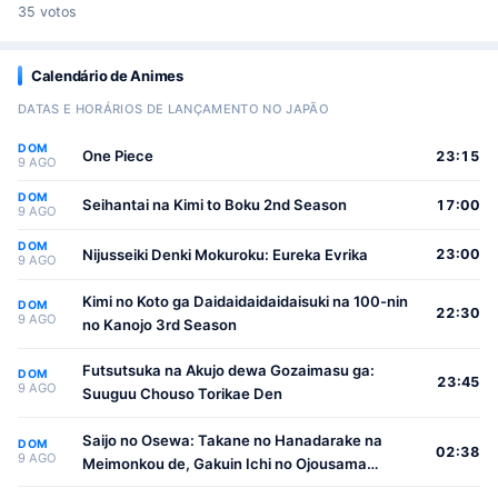
35 votos
Calendário de Animes
DATAS E HORÁRIOS DE LANÇAMENTO NO JAPÃO
DOM
One Piece
23:15
9 AGO
DOM
Seihantai na Kimi to Boku 2nd Season
17:00
9 AGO
DOM
Nijusseiki Denki Mokuroku: Eureka Evrika
23:00
9 AGO
Kimi no Koto ga Daidaidaidaidaisuki na 100-nin
DOM
22:30
9 AGO
no Kanojo 3rd Season
Futsutsuka na Akujo dewa Gozaimasu ga:
DOM
23:45
9 AGO
Suuguu Chouso Torikae Den
Saijo no Osewa: Takane no Hanadarake na
DOM
02:38
9 AGO
Meimonkou de, Gakuin Ichi no Ojousama
(Seikatsu Nouryoku Kaimu) wo Kagenagara