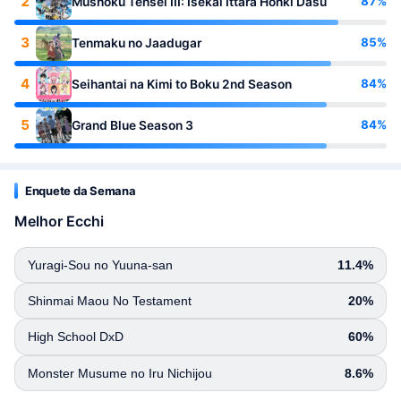
2
87%
Mushoku Tensei III: Isekai Ittara Honki Dasu
3
85%
Tenmaku no Jaadugar
4
84%
Seihantai na Kimi to Boku 2nd Season
5
84%
Grand Blue Season 3
Enquete da Semana
Melhor Ecchi
Yuragi-Sou no Yuuna-san
11.4%
Shinmai Maou No Testament
20%
High School DxD
60%
Monster Musume no Iru Nichijou
8.6%