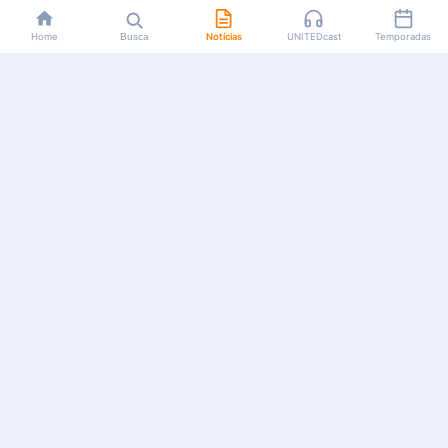
Home
Busca
Notícias
UNITEDcast
Temporadas
Notícias, reviews, guias e podcasts sobre o universo dos
animes!
Feito por fãs, para fãs.
NAVEGAÇÃO
CATEGORIAS
MAIS
Início
Animes
Sobre Nós
Notícias
Mangás
Anuncie
Artigos
Games
AYA