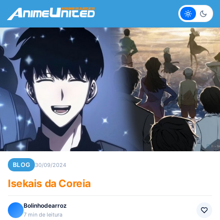
Claro
Escur
BLOG
30/09/2024
Isekais da Coreia
Bolinhodearroz
7 min de leitura