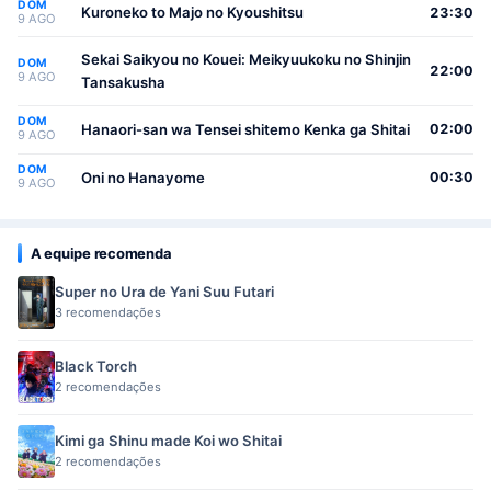
DOM
Osewa suru Koto ni Narimashita
Kuroneko to Majo no Kyoushitsu
23:30
9 AGO
Sekai Saikyou no Kouei: Meikyuukoku no Shinjin
DOM
22:00
9 AGO
Tansakusha
DOM
Hanaori-san wa Tensei shitemo Kenka ga Shitai
02:00
9 AGO
DOM
Oni no Hanayome
00:30
9 AGO
A equipe recomenda
Super no Ura de Yani Suu Futari
3 recomendações
Black Torch
2 recomendações
Kimi ga Shinu made Koi wo Shitai
2 recomendações