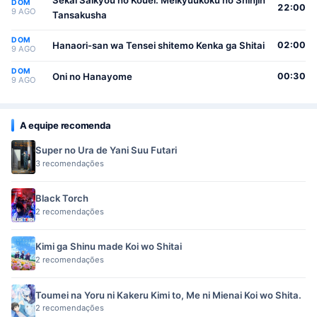
DOM
22:00
9 AGO
Tansakusha
DOM
Hanaori-san wa Tensei shitemo Kenka ga Shitai
02:00
9 AGO
DOM
Oni no Hanayome
00:30
9 AGO
A equipe recomenda
Super no Ura de Yani Suu Futari
3 recomendações
Black Torch
2 recomendações
Kimi ga Shinu made Koi wo Shitai
2 recomendações
Toumei na Yoru ni Kakeru Kimi to, Me ni Mienai Koi wo Shita.
2 recomendações