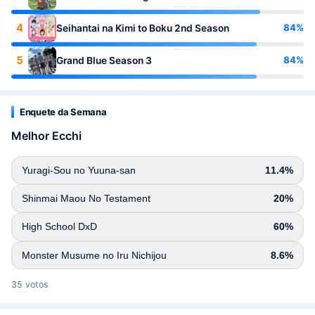
4
84%
Seihantai na Kimi to Boku 2nd Season
5
84%
Grand Blue Season 3
Enquete da Semana
Melhor Ecchi
Yuragi-Sou no Yuuna-san
11.4%
Shinmai Maou No Testament
20%
High School DxD
60%
Monster Musume no Iru Nichijou
8.6%
35 votos