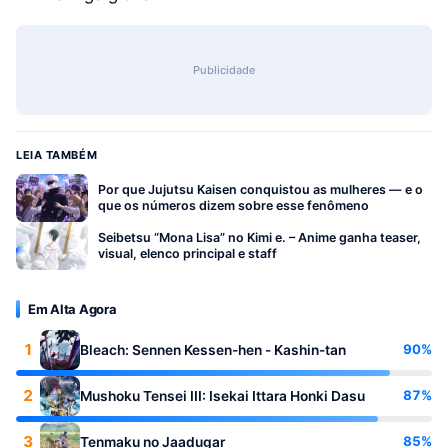
Publicidade
LEIA TAMBÉM
Por que Jujutsu Kaisen conquistou as mulheres — e o
que os números dizem sobre esse fenômeno
Seibetsu “Mona Lisa” no Kimi e. – Anime ganha teaser,
visual, elenco principal e staff
Em Alta Agora
1
90%
Bleach: Sennen Kessen-hen - Kashin-tan
2
87%
Mushoku Tensei III: Isekai Ittara Honki Dasu
3
85%
Tenmaku no Jaadugar