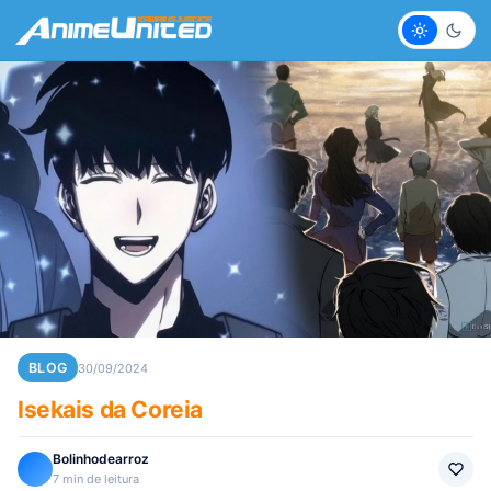
Claro
Escur
BLOG
30/09/2024
Isekais da Coreia
Bolinhodearroz
7 min de leitura