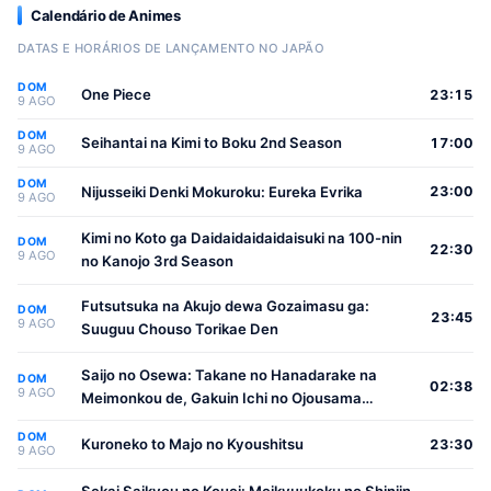
Calendário de Animes
DATAS E HORÁRIOS DE LANÇAMENTO NO JAPÃO
DOM
One Piece
23:15
9 AGO
DOM
Seihantai na Kimi to Boku 2nd Season
17:00
9 AGO
DOM
Nijusseiki Denki Mokuroku: Eureka Evrika
23:00
9 AGO
Kimi no Koto ga Daidaidaidaidaisuki na 100-nin
DOM
22:30
9 AGO
no Kanojo 3rd Season
Futsutsuka na Akujo dewa Gozaimasu ga:
DOM
23:45
9 AGO
Suuguu Chouso Torikae Den
Saijo no Osewa: Takane no Hanadarake na
DOM
02:38
9 AGO
Meimonkou de, Gakuin Ichi no Ojousama
(Seikatsu Nouryoku Kaimu) wo Kagenagara
DOM
Osewa suru Koto ni Narimashita
Kuroneko to Majo no Kyoushitsu
23:30
9 AGO
Sekai Saikyou no Kouei: Meikyuukoku no Shinjin