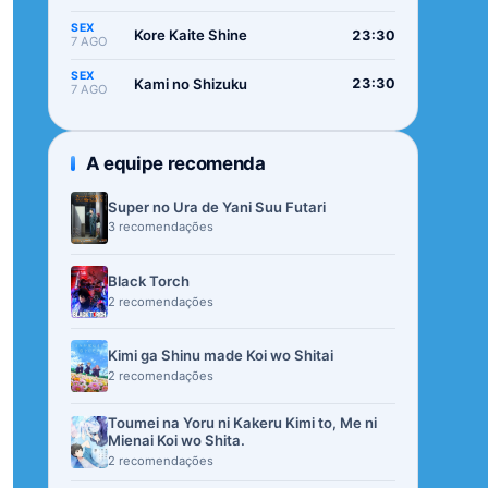
SEX
Kore Kaite Shine
23:30
7 AGO
SEX
Kami no Shizuku
23:30
7 AGO
A equipe recomenda
Super no Ura de Yani Suu Futari
3 recomendações
Black Torch
2 recomendações
Kimi ga Shinu made Koi wo Shitai
2 recomendações
Toumei na Yoru ni Kakeru Kimi to, Me ni
Mienai Koi wo Shita.
2 recomendações