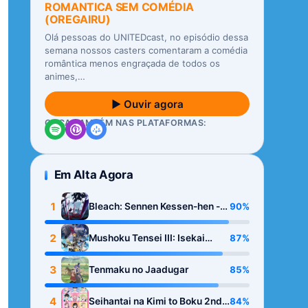
ROMANTICA SEM COMÉDIA
(OREGAIRU)
Olá pessoas do UNITEDcast, no episódio dessa
semana nossos casters comentaram a comédia
romântica menos engraçada de todos os
animes,…
▶ Ouvir agora
OUÇA TAMBÉM NAS PLATAFORMAS:
Em Alta Agora
1
90%
Bleach: Sennen Kessen-hen -
Kashin-tan
2
87%
Mushoku Tensei III: Isekai
Ittara Honki Dasu
3
85%
Tenmaku no Jaadugar
4
84%
Seihantai na Kimi to Boku 2nd