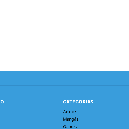
ÃO
CATEGORIAS
Animes
Mangás
Games