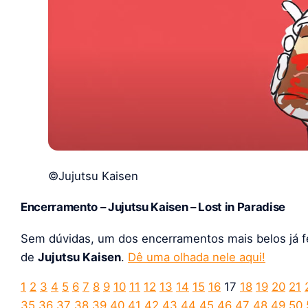
©Jujutsu Kaisen
Encerramento – Jujutsu Kaisen – Lost in Paradise
Sem dúvidas, um dos encerramentos mais belos já f
de
Jujutsu Kaisen
.
Dê uma olhada nele aqui!
1
2
3
4
5
6
7
8
9
10
11
12
13
14
15
16
17
18
19
20
21
35
36
37
38
39
40
41
42
43
44
45
46
47
48
49
50