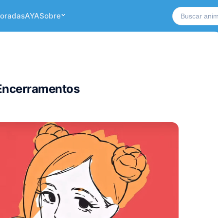
Buscar no si
oradas
AYA
Sobre
 Encerramentos