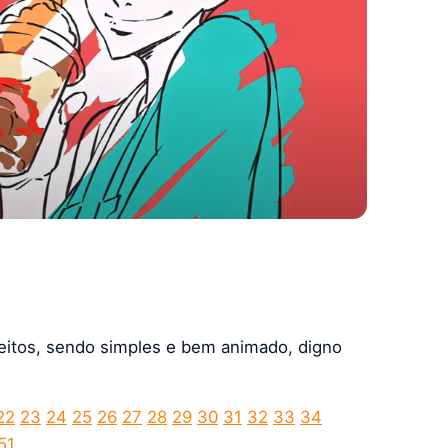
eitos, sendo simples e bem animado, digno
22
23
24
25
26
27
28
29
30
31
32
33
34
51