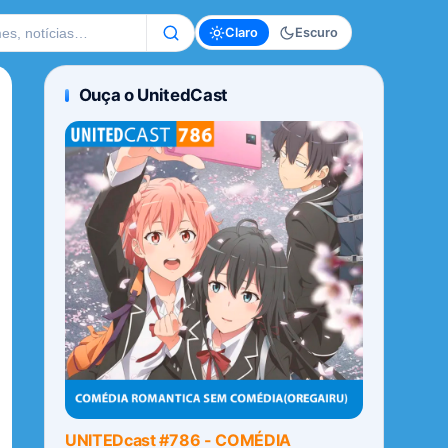
te
Claro
Escuro
Ouça o UnitedCast
UNITEDcast #786 - COMÉDIA