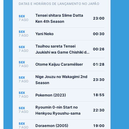
DATAS E HORÁRIOS DE LANÇAMENTO NO JAPÃO
Tensei shitara Slime Datta
SEX
23:00
7 AGO
Ken 4th Season
SEX
Yani Neko
00:30
7 AGO
Tsuihou sareta Tensei
SEX
00:26
7 AGO
Juukishi wa Game Chishiki de
Musou suru
SEX
Otome Kaijuu Caraméliser
01:28
7 AGO
Nige Jouzu no Wakagimi 2nd
SEX
23:30
7 AGO
Season
SEX
Pokemon (2023)
18:55
7 AGO
Ryoumin 0-nin Start no
SEX
22:30
7 AGO
Henkyou Ryoushu-sama
SEX
Doraemon (2005)
19:00
7 AGO