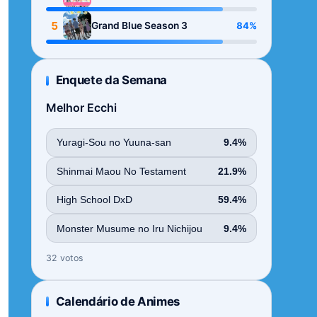
Season
5
84%
Grand Blue Season 3
Enquete da Semana
Melhor Ecchi
Yuragi-Sou no Yuuna-san
9.4%
Shinmai Maou No Testament
21.9%
High School DxD
59.4%
Monster Musume no Iru Nichijou
9.4%
32 votos
Calendário de Animes