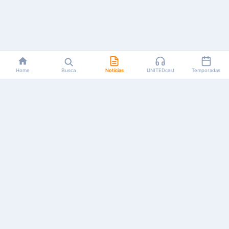
Home
Busca
Notícias
UNITEDcast
Temporadas
Notícias, reviews, guias e podcasts sobre o universo dos
animes!
Feito por fãs, para fãs.