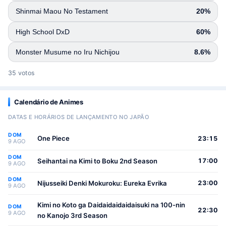
Shinmai Maou No Testament
20%
High School DxD
60%
Monster Musume no Iru Nichijou
8.6%
35 votos
Calendário de Animes
DATAS E HORÁRIOS DE LANÇAMENTO NO JAPÃO
DOM
One Piece
23:15
9 AGO
DOM
Seihantai na Kimi to Boku 2nd Season
17:00
9 AGO
DOM
Nijusseiki Denki Mokuroku: Eureka Evrika
23:00
9 AGO
Kimi no Koto ga Daidaidaidaidaisuki na 100-nin
DOM
22:30
9 AGO
no Kanojo 3rd Season