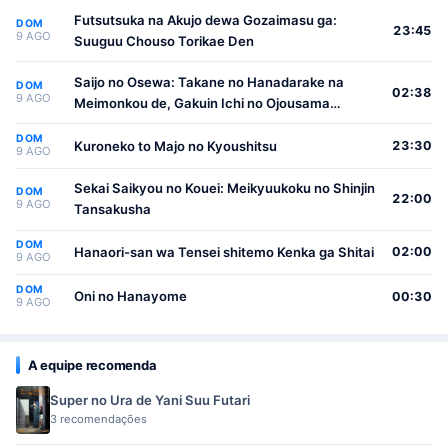
Futsutsuka na Akujo dewa Gozaimasu ga:
DOM
23:45
9 AGO
Suuguu Chouso Torikae Den
Saijo no Osewa: Takane no Hanadarake na
DOM
02:38
9 AGO
Meimonkou de, Gakuin Ichi no Ojousama
(Seikatsu Nouryoku Kaimu) wo Kagenagara
DOM
Osewa suru Koto ni Narimashita
Kuroneko to Majo no Kyoushitsu
23:30
9 AGO
Sekai Saikyou no Kouei: Meikyuukoku no Shinjin
DOM
22:00
9 AGO
Tansakusha
DOM
Hanaori-san wa Tensei shitemo Kenka ga Shitai
02:00
9 AGO
DOM
Oni no Hanayome
00:30
9 AGO
A equipe recomenda
Super no Ura de Yani Suu Futari
3 recomendações