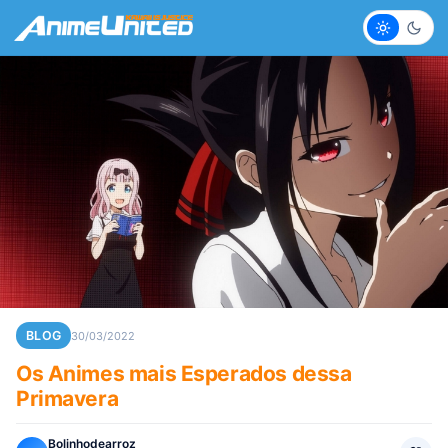
Claro
Escur
BLOG
30/03/2022
Os Animes mais Esperados dessa
Primavera
Bolinhodearroz