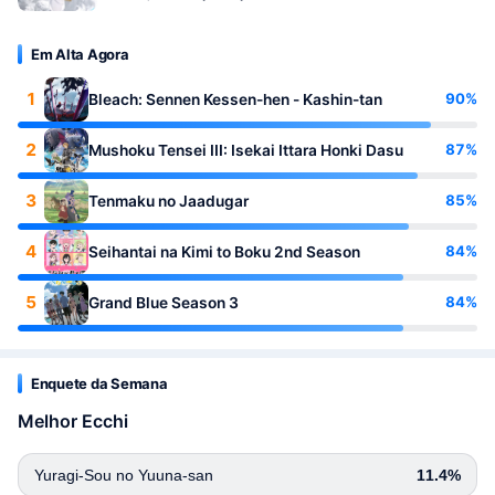
Em Alta Agora
1
90%
Bleach: Sennen Kessen-hen - Kashin-tan
2
87%
Mushoku Tensei III: Isekai Ittara Honki Dasu
3
85%
Tenmaku no Jaadugar
4
84%
Seihantai na Kimi to Boku 2nd Season
5
84%
Grand Blue Season 3
Enquete da Semana
Melhor Ecchi
Yuragi-Sou no Yuuna-san
11.4%