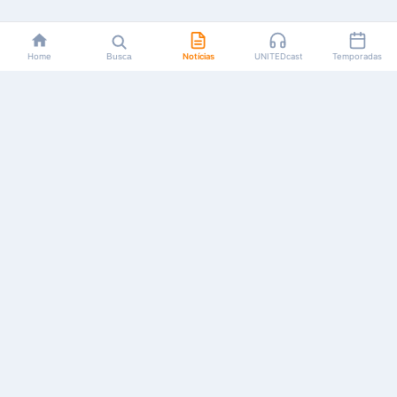
Home
Busca
Notícias
UNITEDcast
Temporadas
Notícias, reviews, guias e podcasts sobre o universo dos
animes!
Feito por fãs, para fãs.
NAVEGAÇÃO
CATEGORIAS
MAIS
Início
Animes
Sobre Nós
Notícias
Mangás
Anuncie