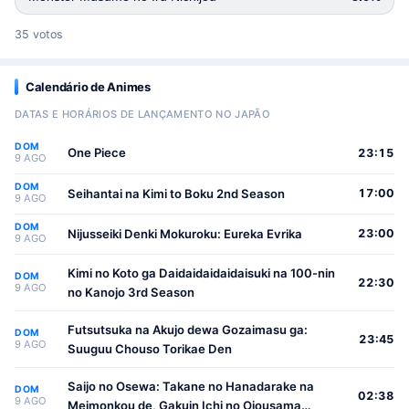
35 votos
Calendário de Animes
DATAS E HORÁRIOS DE LANÇAMENTO NO JAPÃO
DOM
One Piece
23:15
9 AGO
DOM
Seihantai na Kimi to Boku 2nd Season
17:00
9 AGO
DOM
Nijusseiki Denki Mokuroku: Eureka Evrika
23:00
9 AGO
Kimi no Koto ga Daidaidaidaidaisuki na 100-nin
DOM
22:30
9 AGO
no Kanojo 3rd Season
Futsutsuka na Akujo dewa Gozaimasu ga:
DOM
23:45
9 AGO
Suuguu Chouso Torikae Den
Saijo no Osewa: Takane no Hanadarake na
DOM
02:38
9 AGO
Meimonkou de, Gakuin Ichi no Ojousama