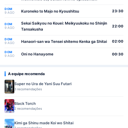
(Seikatsu Nouryoku Kaimu) wo Kagenagara
DOM
Osewa suru Koto ni Narimashita
Kuroneko to Majo no Kyoushitsu
23:30
9 AGO
Sekai Saikyou no Kouei: Meikyuukoku no Shinjin
DOM
22:00
9 AGO
Tansakusha
DOM
Hanaori-san wa Tensei shitemo Kenka ga Shitai
02:00
9 AGO
DOM
Oni no Hanayome
00:30
9 AGO
A equipe recomenda
Super no Ura de Yani Suu Futari
3 recomendações
Black Torch
2 recomendações
Kimi ga Shinu made Koi wo Shitai