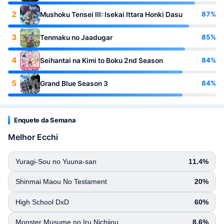
2
87%
Mushoku Tensei III: Isekai Ittara Honki Dasu
3
85%
Tenmaku no Jaadugar
4
84%
Seihantai na Kimi to Boku 2nd Season
5
84%
Grand Blue Season 3
Enquete da Semana
Melhor Ecchi
Yuragi-Sou no Yuuna-san
11.4%
Shinmai Maou No Testament
20%
High School DxD
60%
Monster Musume no Iru Nichijou
8.6%