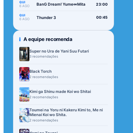
QUI
BanG Dream! Yume∞Mita
23:00
6 AGO
QUI
Thunder 3
00:45
6 AGO
A equipe recomenda
Super no Ura de Yani Suu Futari
3 recomendações
Black Torch
2 recomendações
Kimi ga Shinu made Koi wo Shitai
2 recomendações
Toumei na Yoru ni Kakeru Kimi to, Me ni
Mienai Koi wo Shita.
2 recomendações