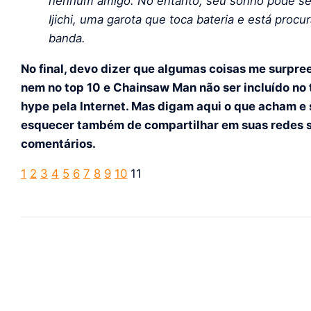
nenhum amigo. No entanto, seu sonho pode se t
Ijichi, uma garota que toca bateria e está proc
banda.
No final, devo dizer que algumas coisas me surpr
nem no top 10 e Chainsaw Man não ser incluído no
hype pela Internet. Mas digam aqui o que acham e
esquecer também de compartilhar em suas redes so
comentários.
1
2
3
4
5
6
7
8
9
10
11