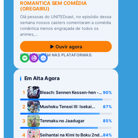
ROMANTICA SEM COMÉDIA
(OREGAIRU)
Olá pessoas do UNITEDcast, no episódio dessa
semana nossos casters comentaram a comédia
romântica menos engraçada de todos os
animes,…
▶ Ouvir agora
OUÇA TAMBÉM NAS PLATAFORMAS:
Em Alta Agora
1
90%
Bleach: Sennen Kessen-hen -
Kashin-tan
2
87%
Mushoku Tensei III: Isekai
Ittara Honki Dasu
3
85%
Tenmaku no Jaadugar
4
84%
Seihantai na Kimi to Boku 2nd