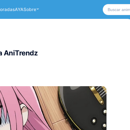
Buscar no si
oradas
AYA
Sobre
a AniTrendz