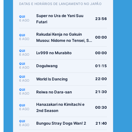
DATAS E HORÁRIOS DE LANÇAMENTO NO JAPÃO
Super no Ura de Yani Suu
QUI
23:56
6 AGO
Futari
Rakudai Kenja no Gakuin
QUI
00:00
6 AGO
Musou: Nidome no Tensei, S-
Rank Cheat Majutsushi
QUI
Boukenroku
Lv999 no Murabito
00:00
6 AGO
QUI
Dogulwang
01:15
6 AGO
QUI
World Is Dancing
22:00
6 AGO
QUI
Reiwa no Dara-san
21:30
6 AGO
Hanazakari no Kimitachi e
QUI
00:30
6 AGO
2nd Season
QUI
Bungou Stray Dogs Wan! 2
21:40
6 AGO