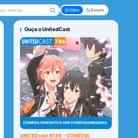
te
Claro
Escuro
Ouça o UnitedCast
UNITEDcast #786 - COMÉDIA