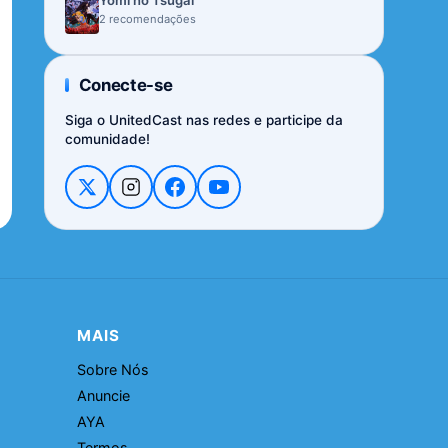
Yomi no Tsugai
2 recomendações
Conecte-se
Siga o UnitedCast nas redes e participe da
comunidade!
MAIS
Sobre Nós
Anuncie
AYA
Termos