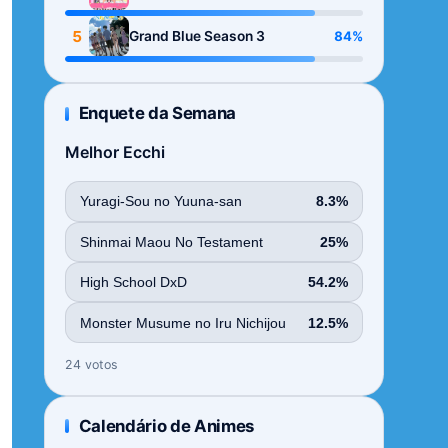
Season
5
84%
Grand Blue Season 3
Enquete da Semana
Melhor Ecchi
Yuragi-Sou no Yuuna-san
8.3%
Shinmai Maou No Testament
25%
High School DxD
54.2%
Monster Musume no Iru Nichijou
12.5%
24 votos
Calendário de Animes