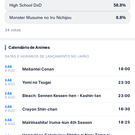
High School DxD
58.8%
Monster Musume no Iru Nichijou
8.8%
34 votos
Calendário de Animes
DATAS E HORÁRIOS DE LANÇAMENTO NO JAPÃO
SÁB
Meitantei Conan
18:00
8 AGO
SÁB
Yomi no Tsugai
23:30
8 AGO
SÁB
Bleach: Sennen Kessen-hen - Kashin-tan
23:00
8 AGO
SÁB
Crayon Shin-chan
16:30
8 AGO
SÁB
Mairimashita! Iruma-kun 4th Season
18:25
8 AGO