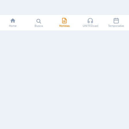
Home
Busca
Notícias
UNITEDcast
Temporadas
Notícias, reviews, guias e podcasts sobre o universo dos
animes!
Feito por fãs, para fãs.
NAVEGAÇÃO
CATEGORIAS
MAIS
Início
Animes
Sobre Nós