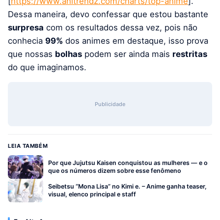
[
https://www.anitrendz.com/charts/top-anime
].
Dessa maneira, devo confessar que estou bastante
surpresa
com os resultados dessa vez, pois não
conhecia
99%
dos animes em destaque, isso prova
que nossas
bolhas
podem ser ainda mais
restritas
do que imaginamos.
Publicidade
LEIA TAMBÉM
Por que Jujutsu Kaisen conquistou as mulheres — e o
que os números dizem sobre esse fenômeno
Seibetsu “Mona Lisa” no Kimi e. – Anime ganha teaser,
visual, elenco principal e staff