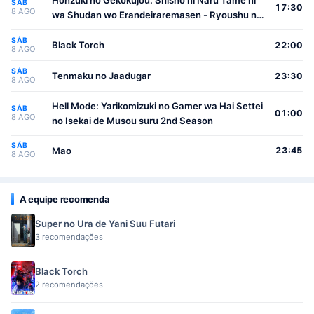
Honzuki no Gekokujou: Shisho ni Naru Tame ni
SÁB
17:30
8 AGO
wa Shudan wo Erandeiraremasen - Ryoushu no
Youjo
SÁB
Black Torch
22:00
8 AGO
SÁB
Tenmaku no Jaadugar
23:30
8 AGO
Hell Mode: Yarikomizuki no Gamer wa Hai Settei
SÁB
01:00
8 AGO
no Isekai de Musou suru 2nd Season
SÁB
Mao
23:45
8 AGO
A equipe recomenda
Super no Ura de Yani Suu Futari
3 recomendações
Black Torch
2 recomendações