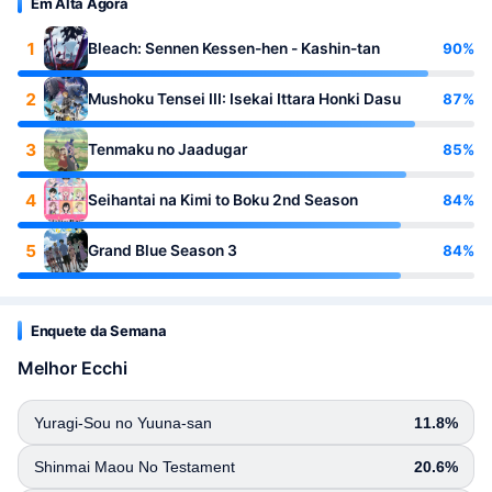
Em Alta Agora
1
90%
Bleach: Sennen Kessen-hen - Kashin-tan
2
87%
Mushoku Tensei III: Isekai Ittara Honki Dasu
3
85%
Tenmaku no Jaadugar
4
84%
Seihantai na Kimi to Boku 2nd Season
5
84%
Grand Blue Season 3
Enquete da Semana
Melhor Ecchi
Yuragi-Sou no Yuuna-san
11.8%
Shinmai Maou No Testament
20.6%