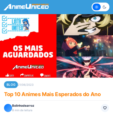
Claro
Escur
BLOG
21/06/2023
Top 10 Animes Mais Esperados do Ano
Bolinhodearroz
8 min de leitura