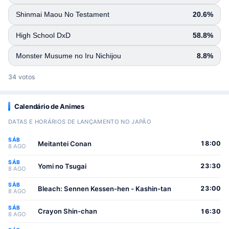
Shinmai Maou No Testament
20.6%
High School DxD
58.8%
Monster Musume no Iru Nichijou
8.8%
34 votos
Calendário de Animes
DATAS E HORÁRIOS DE LANÇAMENTO NO JAPÃO
SÁB
Meitantei Conan
18:00
8 AGO
SÁB
Yomi no Tsugai
23:30
8 AGO
SÁB
Bleach: Sennen Kessen-hen - Kashin-tan
23:00
8 AGO
SÁB
Crayon Shin-chan
16:30
8 AGO