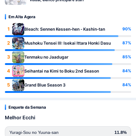
Em Alta Agora
1
90%
Bleach: Sennen Kessen-hen - Kashin-tan
2
87%
Mushoku Tensei III: Isekai Ittara Honki Dasu
3
85%
Tenmaku no Jaadugar
4
84%
Seihantai na Kimi to Boku 2nd Season
5
84%
Grand Blue Season 3
Enquete da Semana
Melhor Ecchi
Yuragi-Sou no Yuuna-san
11.8%