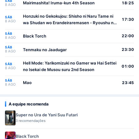
SÁB
Mairimashita! Iruma-kun 4th Season
18:25
8 AGO
Honzuki no Gekokujou: Shisho ni Naru Tame ni
SÁB
17:30
8 AGO
wa Shudan wo Erandeiraremasen - Ryoushu no
Youjo
SÁB
Black Torch
22:00
8 AGO
SÁB
Tenmaku no Jaadugar
23:30
8 AGO
Hell Mode: Yarikomizuki no Gamer wa Hai Settei
SÁB
01:00
8 AGO
no Isekai de Musou suru 2nd Season
SÁB
Mao
23:45
8 AGO
A equipe recomenda
Super no Ura de Yani Suu Futari
3 recomendações
Black Torch