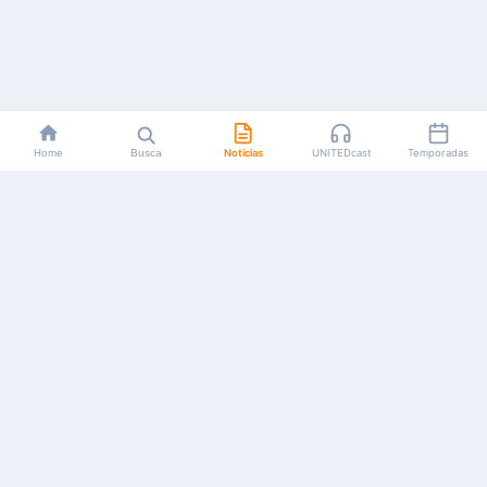
Home
Busca
Notícias
UNITEDcast
Temporadas
Notícias, reviews, guias e podcasts sobre o universo dos
animes!
Feito por fãs, para fãs.