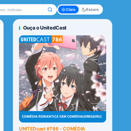
te
Claro
Escuro
Ouça o UnitedCast
UNITEDcast #786 - COMÉDIA