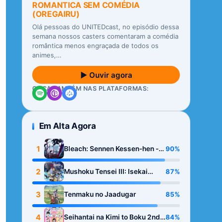
ROMANTICA SEM COMÉDIA
(OREGAIRU)
Olá pessoas do UNITEDcast, no episódio dessa
semana nossos casters comentaram a comédia
romântica menos engraçada de todos os
animes,…
▶ Ouvir agora
OUÇA TAMBÉM NAS PLATAFORMAS:
Em Alta Agora
1
90%
Bleach: Sennen Kessen-hen -
Kashin-tan
2
87%
Mushoku Tensei III: Isekai
Ittara Honki Dasu
3
85%
Tenmaku no Jaadugar
4
84%
Seihantai na Kimi to Boku 2nd