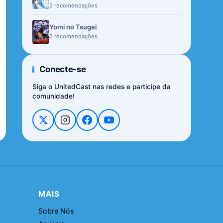
2 recomendações
Yomi no Tsugai
2 recomendações
Conecte-se
Siga o UnitedCast nas redes e participe da
comunidade!
MAIS
Sobre Nós