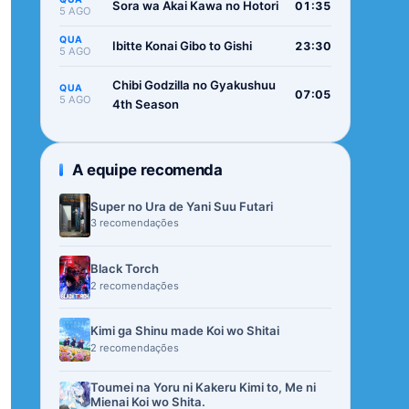
Sora wa Akai Kawa no Hotori
01:35
5 AGO
QUA
Ibitte Konai Gibo to Gishi
23:30
5 AGO
Chibi Godzilla no Gyakushuu
QUA
07:05
5 AGO
4th Season
A equipe recomenda
Super no Ura de Yani Suu Futari
3 recomendações
Black Torch
2 recomendações
Kimi ga Shinu made Koi wo Shitai
2 recomendações
Toumei na Yoru ni Kakeru Kimi to, Me ni
Mienai Koi wo Shita.