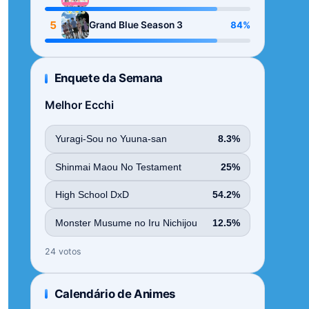
Season
5
84%
Grand Blue Season 3
Enquete da Semana
Melhor Ecchi
Yuragi-Sou no Yuuna-san
8.3%
Shinmai Maou No Testament
25%
High School DxD
54.2%
Monster Musume no Iru Nichijou
12.5%
24 votos
Calendário de Animes