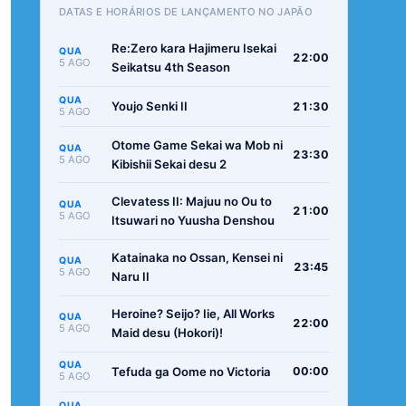
DATAS E HORÁRIOS DE LANÇAMENTO NO JAPÃO
Re:Zero kara Hajimeru Isekai
QUA
22:00
5 AGO
Seikatsu 4th Season
QUA
Youjo Senki II
21:30
5 AGO
Otome Game Sekai wa Mob ni
QUA
23:30
5 AGO
Kibishii Sekai desu 2
Clevatess II: Majuu no Ou to
QUA
21:00
5 AGO
Itsuwari no Yuusha Denshou
Katainaka no Ossan, Kensei ni
QUA
23:45
5 AGO
Naru II
Heroine? Seijo? Iie, All Works
QUA
22:00
5 AGO
Maid desu (Hokori)!
QUA
Tefuda ga Oome no Victoria
00:00
5 AGO
QUA