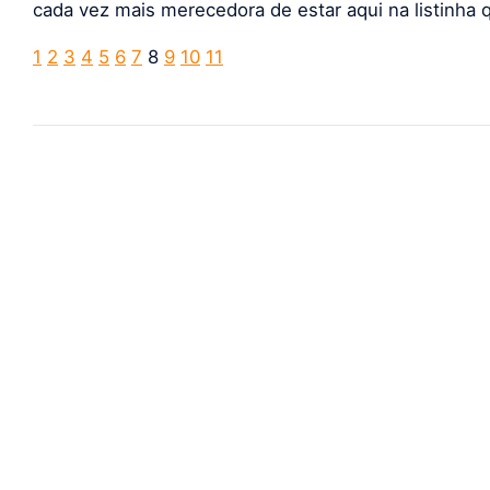
cada vez mais merecedora de estar aqui na listinha q
1
2
3
4
5
6
7
8
9
10
11