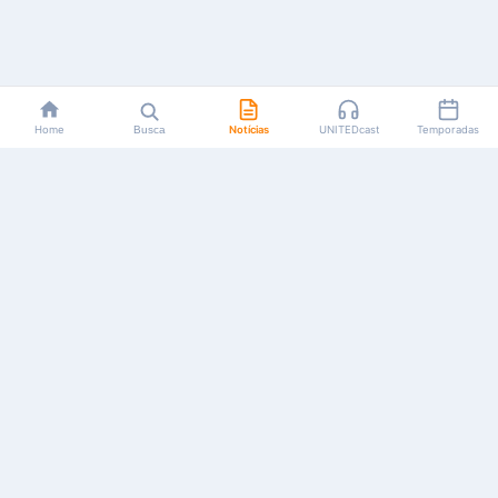
Home
Busca
Notícias
UNITEDcast
Temporadas
Notícias, reviews, guias e podcasts sobre o universo dos
animes!
Feito por fãs, para fãs.
NAVEGAÇÃO
CATEGORIAS
MAIS