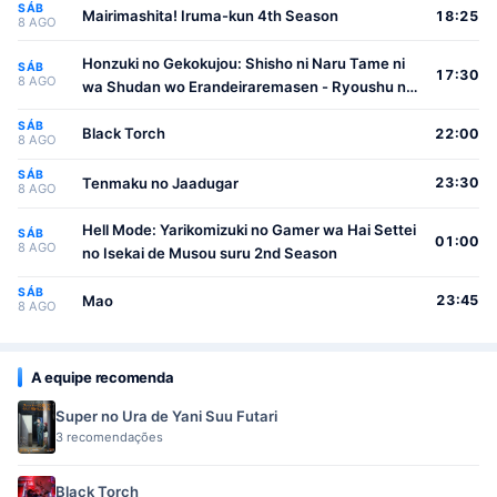
SÁB
Mairimashita! Iruma-kun 4th Season
18:25
8 AGO
Honzuki no Gekokujou: Shisho ni Naru Tame ni
SÁB
17:30
8 AGO
wa Shudan wo Erandeiraremasen - Ryoushu no
Youjo
SÁB
Black Torch
22:00
8 AGO
SÁB
Tenmaku no Jaadugar
23:30
8 AGO
Hell Mode: Yarikomizuki no Gamer wa Hai Settei
SÁB
01:00
8 AGO
no Isekai de Musou suru 2nd Season
SÁB
Mao
23:45
8 AGO
A equipe recomenda
Super no Ura de Yani Suu Futari
3 recomendações
Black Torch