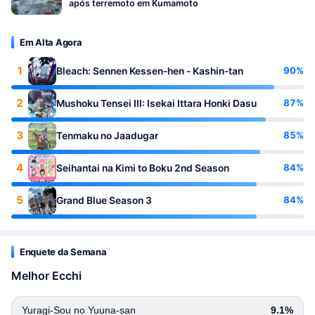
após terremoto em Kumamoto
Em Alta Agora
1
90%
Bleach: Sennen Kessen-hen - Kashin-tan
2
87%
Mushoku Tensei III: Isekai Ittara Honki Dasu
3
85%
Tenmaku no Jaadugar
4
84%
Seihantai na Kimi to Boku 2nd Season
5
84%
Grand Blue Season 3
Enquete da Semana
Melhor Ecchi
Yuragi-Sou no Yuuna-san
9.1%