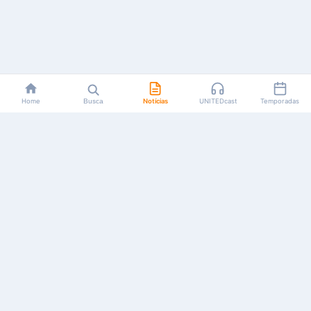
Home
Busca
Notícias
UNITEDcast
Temporadas
Notícias, reviews, guias e podcasts sobre o universo dos
animes!
Feito por fãs, para fãs.