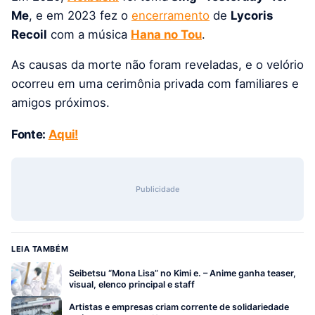
Me
, e em 2023 fez o
encerramento
de
Lycoris
Recoil
com a música
Hana no Tou
.
As causas da morte não foram reveladas, e o velório
ocorreu em uma cerimônia privada com familiares e
amigos próximos.
Fonte:
Aqui!
Publicidade
LEIA TAMBÉM
Seibetsu “Mona Lisa” no Kimi e. – Anime ganha teaser,
visual, elenco principal e staff
Artistas e empresas criam corrente de solidariedade