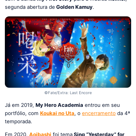
segunda abertura de
Golden Kamuy
.
©Fate/Extra: Last Encore
Já em 2019,
My Hero Academia
entrou em seu
portfólio, com
Koukai no Uta
, o
encerramento
da 4ª
temporada.
Em 2020,
Aoibashi
foi tema
Sing “Yesterday” for