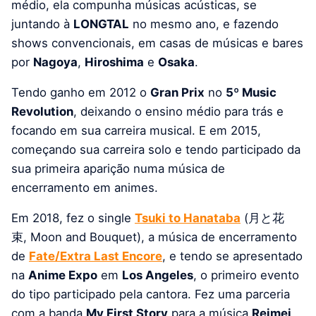
médio, ela compunha músicas acústicas, se
juntando à
LONGTAL
no mesmo ano, e fazendo
shows convencionais, em casas de músicas e bares
por
Nagoya
,
Hiroshima
e
Osaka
.
Tendo ganho em 2012 o
Gran Prix
no
5º Music
Revolution
, deixando o ensino médio para trás e
focando em sua carreira musical. E em 2015,
começando sua carreira solo e tendo participado da
sua primeira aparição numa música de
encerramento em animes.
Em 2018, fez o single
Tsuki to Hanataba
(
月と花
束
,
Moon and Bouquet
), a música de encerramento
de
Fate/Extra Last Encore
, e tendo se apresentado
na
Anime Expo
em
Los Angeles
, o primeiro evento
do tipo participado pela cantora. Fez uma parceria
com a banda
My First Story
para a música
Reimei
,