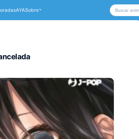
Buscar no si
oradas
AYA
Sobre
cancelada