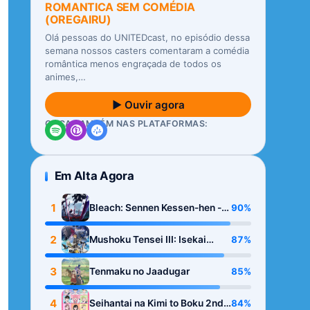
ROMANTICA SEM COMÉDIA
(OREGAIRU)
Olá pessoas do UNITEDcast, no episódio dessa
semana nossos casters comentaram a comédia
romântica menos engraçada de todos os
animes,…
▶ Ouvir agora
OUÇA TAMBÉM NAS PLATAFORMAS:
Em Alta Agora
1
90%
Bleach: Sennen Kessen-hen -
Kashin-tan
2
87%
Mushoku Tensei III: Isekai
Ittara Honki Dasu
3
85%
Tenmaku no Jaadugar
4
84%
Seihantai na Kimi to Boku 2nd