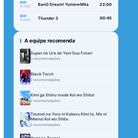
QUI
BanG Dream! Yume∞Mita
23:00
6 AGO
QUI
Thunder 3
00:45
6 AGO
A equipe recomenda
Super no Ura de Yani Suu Futari
3 recomendações
Black Torch
2 recomendações
Kimi ga Shinu made Koi wo Shitai
2 recomendações
Toumei na Yoru ni Kakeru Kimi to, Me ni
Mienai Koi wo Shita.
2 recomendações