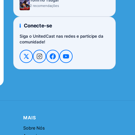
Yomi no Tsugai
2 recomendações
Conecte-se
Siga o UnitedCast nas redes e participe da
comunidade!
MAIS
Sobre Nós