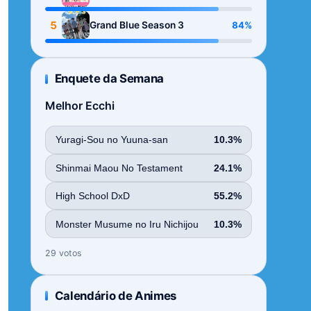
Season
5
84%
Grand Blue Season 3
Enquete da Semana
Melhor Ecchi
Yuragi-Sou no Yuuna-san
10.3%
Shinmai Maou No Testament
24.1%
High School DxD
55.2%
Monster Musume no Iru Nichijou
10.3%
29 votos
Calendário de Animes