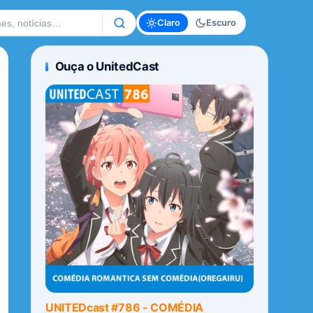
te
Claro
Escuro
Ouça o UnitedCast
UNITEDcast #786 - COMÉDIA