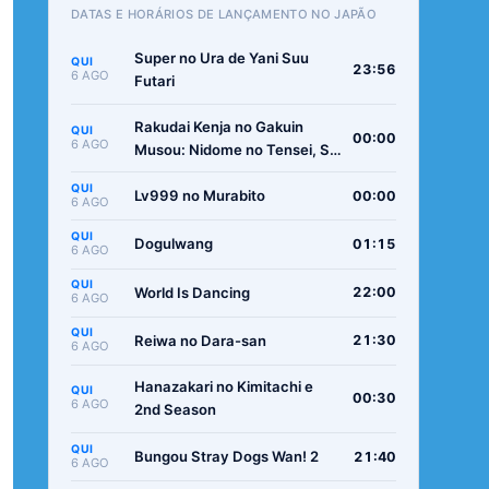
DATAS E HORÁRIOS DE LANÇAMENTO NO JAPÃO
Super no Ura de Yani Suu
QUI
23:56
6 AGO
Futari
Rakudai Kenja no Gakuin
QUI
00:00
6 AGO
Musou: Nidome no Tensei, S-
Rank Cheat Majutsushi
QUI
Boukenroku
Lv999 no Murabito
00:00
6 AGO
QUI
Dogulwang
01:15
6 AGO
QUI
World Is Dancing
22:00
6 AGO
QUI
Reiwa no Dara-san
21:30
6 AGO
Hanazakari no Kimitachi e
QUI
00:30
6 AGO
2nd Season
QUI
Bungou Stray Dogs Wan! 2
21:40
6 AGO