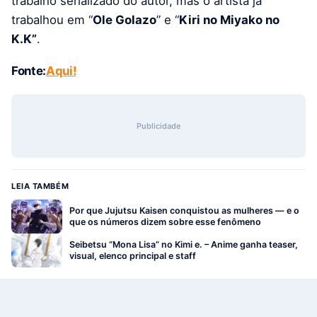
trabalho serializado do autor, mas o artista já
trabalhou em “
Ole Golazo
” e “
Kiri no Miyako no
K.K”
.
Fonte:
Aqui!
Publicidade
LEIA TAMBÉM
Por que Jujutsu Kaisen conquistou as mulheres — e o
que os números dizem sobre esse fenômeno
Seibetsu “Mona Lisa” no Kimi e. – Anime ganha teaser,
visual, elenco principal e staff