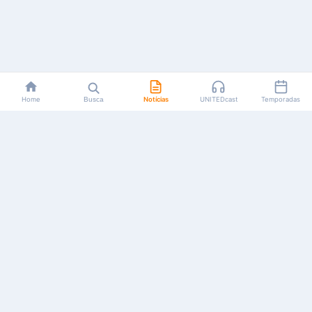
Home
Busca
Notícias
UNITEDcast
Temporadas
Notícias, reviews, guias e podcasts sobre o universo dos
animes!
Feito por fãs, para fãs.