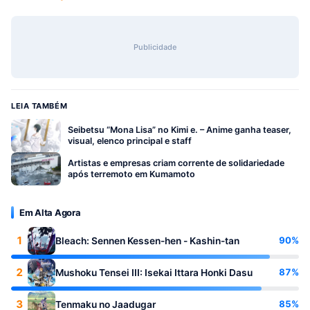
Publicidade
LEIA TAMBÉM
Seibetsu “Mona Lisa” no Kimi e. – Anime ganha teaser,
visual, elenco principal e staff
Artistas e empresas criam corrente de solidariedade
após terremoto em Kumamoto
Em Alta Agora
1
90%
Bleach: Sennen Kessen-hen - Kashin-tan
2
87%
Mushoku Tensei III: Isekai Ittara Honki Dasu
3
85%
Tenmaku no Jaadugar