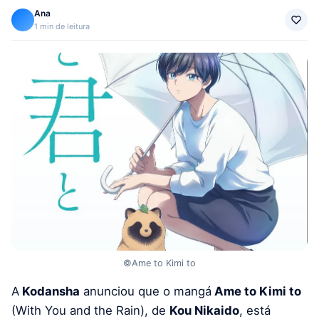
Ana
1 min de leitura
©Ame to Kimi to
A
Kodansha
anunciou que o mangá
Ame to Kimi to
(With You and the Rain), de
Kou Nikaido
, está