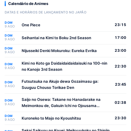
Calendário de Animes
DATAS E HORÁRIOS DE LANÇAMENTO NO JAPÃO
DOM
One Piece
23:15
9 AGO
DOM
Seihantai na Kimi to Boku 2nd Season
17:00
9 AGO
DOM
Nijusseiki Denki Mokuroku: Eureka Evrika
23:00
9 AGO
Kimi no Koto ga Daidaidaidaidaisuki na 100-nin
DOM
22:30
9 AGO
no Kanojo 3rd Season
Futsutsuka na Akujo dewa Gozaimasu ga:
DOM
23:45
9 AGO
Suuguu Chouso Torikae Den
Saijo no Osewa: Takane no Hanadarake na
DOM
02:38
9 AGO
Meimonkou de, Gakuin Ichi no Ojousama
(Seikatsu Nouryoku Kaimu) wo Kagenagara
DOM
Osewa suru Koto ni Narimashita
Kuroneko to Majo no Kyoushitsu
23:30
9 AGO
Sekai Saikyou no Kouei: Meikyuukoku no Shinjin