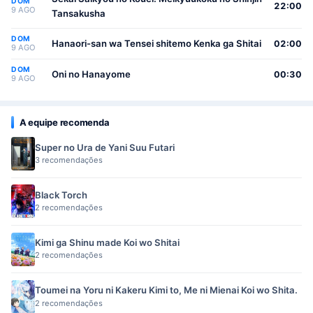
DOM
22:00
9 AGO
Tansakusha
DOM
Hanaori-san wa Tensei shitemo Kenka ga Shitai
02:00
9 AGO
DOM
Oni no Hanayome
00:30
9 AGO
A equipe recomenda
Super no Ura de Yani Suu Futari
3 recomendações
Black Torch
2 recomendações
Kimi ga Shinu made Koi wo Shitai
2 recomendações
Toumei na Yoru ni Kakeru Kimi to, Me ni Mienai Koi wo Shita.
2 recomendações