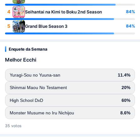
4
84%
Seihantai na Kimi to Boku 2nd Season
5
84%
Grand Blue Season 3
Enquete da Semana
Melhor Ecchi
Yuragi-Sou no Yuuna-san
11.4%
Shinmai Maou No Testament
20%
High School DxD
60%
Monster Musume no Iru Nichijou
8.6%
35 votos