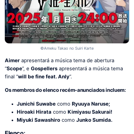
©Ameku Takao no Suiri Karte
Aimer
apresentará a música tema de abertura
“
Scope
”, e
Gospellers
apresentará a música tema
final “
will be fine feat. Anly
”.
Os membros do elenco recém-anunciados incluem:
Junichi Suwabe
como
Ryuuya Naruse;
Hiroaki Hirata
como
Kimiyasu Sakurai!
Miyuki Sawashiro
como
Junko Sumida.
Elenco: