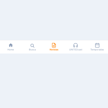
Home
Busca
Notícias
UNITEDcast
Temporadas
Notícias, reviews, guias e podcasts sobre o universo dos
animes!
Feito por fãs, para fãs.