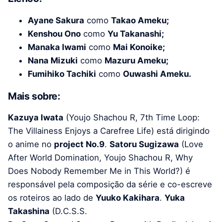
Ayane Sakura
como
Takao Ameku;
Kenshou Ono
como
Yu Takanashi;
Manaka Iwami
como
Mai Konoike;
Nana Mizuki
como
Mazuru Ameku;
Fumihiko Tachiki
como
Ouwashi Ameku.
Mais sobre:
Kazuya Iwata
(Youjo Shachou R, 7th Time Loop:
The Villainess Enjoys a Carefree Life) está dirigindo
o anime no
project No.9
.
Satoru Sugizawa
(Love
After World Domination, Youjo Shachou R, Why
Does Nobody Remember Me in This World?) é
responsável pela composição da série e co-escreve
os roteiros ao lado de
Yuuko Kakihara
.
Yuka
Takashina
(D.C.S.S.